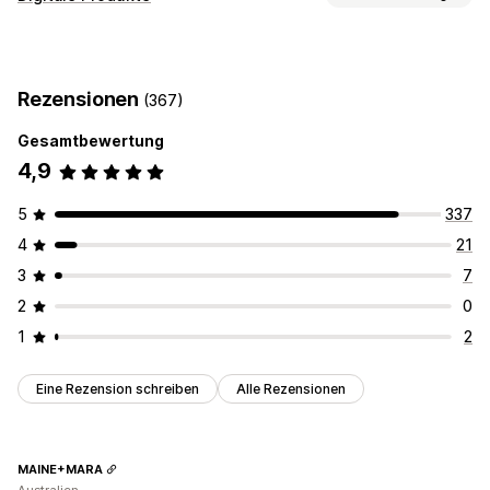
Termine
Verleih
Kurse
Dienstleistungen
Reservierungen
Produkttypen
Persönlich
Online
Benutzerdefinierte Events
Kurse
Benutzerdefiniert
Buchungsverwaltung
Rezensionen
(367)
Kalender
Planung
Zeitfenster
Sperrdaten
Gesamtbewertung
Mehrfachbuchungen
Buchung stornieren
4,9
Kapazitätsgrenzen
Tickets
Check-in für Event
Datensynchronisierung
Updates in Echtzeit
5
337
E-Mail-Benachrichtigungen
SMS-Benachrichtigungen
4
21
Mehrere Sprachen
Mehrere Standorte
Zahlungen
3
7
Anzahlungen
Mitarbeiterverwaltung
2
0
Anpassung
1
2
Buchungsseiten
Kalender-Widget
Benutzerdefinierte Tickets
Benutzerdefinierte Formulare
Eine Rezension schreiben
Alle Rezensionen
Benutzerdefinierte Benachrichtigungen
Branding
Benutzerdefiniertes CSS
MAINE+MARA