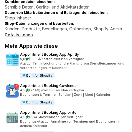
Kund:innendaten einsehen:
Sensible Daten, Geräte- und Aktivitätsdaten
Daten von Mitarbeiter:innen und Beitragenden einsehen:
Shop-Inhaber
Shop-Daten anzeigen und bearbeiten:
Kunden, Produkte, Bestellungen, Onlineshop, Shopify-Admin
Details sehen
Mehr Apps wie diese
Appointment Booking App Apntly
von 5 Sternen
5,0
(1.538)
•
Kostenloser Plan verfügbar
1538 Rezensionen insgesamt
App zur Terminbuchung für die Planung von Dienstleistungen und
Veranstaltungen im Kalender
Built for Shopify
Appointment Booking Cowlendar
von 5 Sternen
4,9
(2.146)
•
Kostenloser Plan verfügbar
2146 Rezensionen insgesamt
Buchungen & Termine | Zeitplan | Zoom | Meet | Kalender
Built for Shopify
Appointment Booking App ointo
von 5 Sternen
4,9
(884)
•
Kostenloser Plan verfügbar
884 Rezensionen insgesamt
Buchungs-App zur Annahme von Terminen und Buchungen in
deinem Kalender