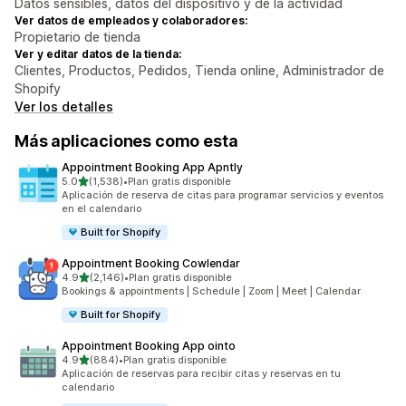
Datos sensibles, datos del dispositivo y de la actividad
Ver datos de empleados y colaboradores:
Propietario de tienda
Ver y editar datos de la tienda:
Clientes, Productos, Pedidos, Tienda online, Administrador de
Shopify
Ver los detalles
Más aplicaciones como esta
Appointment Booking App Apntly
de 5 estrellas
5.0
(1,538)
•
Plan gratis disponible
1538 reseñas en total
Aplicación de reserva de citas para programar servicios y eventos
en el calendario
Built for Shopify
Appointment Booking Cowlendar
de 5 estrellas
4.9
(2,146)
•
Plan gratis disponible
2146 reseñas en total
Bookings & appointments | Schedule | Zoom | Meet | Calendar
Built for Shopify
Appointment Booking App ointo
de 5 estrellas
4.9
(884)
•
Plan gratis disponible
884 reseñas en total
Aplicación de reservas para recibir citas y reservas en tu
calendario