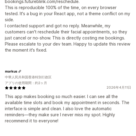
bookings.futureblink.com/reschedule.
This is reproducible 100% of the time, on every browser
tested. It's a bug in your React app, not a theme conflict on my
side.
I contacted support and got no reply. Meanwhile, my
customers can't reschedule their facial appointments, so they
just cancel or no-show. This is directly costing me bookings.
Please escalate to your dev team. Happy to update this review
the moment it's fixed.
markus
中華人民共和国香港特別行政区
アプリの使用期間：約2ヶ月
2026年4月11日
This app makes booking so much easier. I can see all the
available time slots and book my appointment in seconds. The
interface is simple and clean. I also love the automatic
reminders—they make sure I never miss my spot. Highly
recommend it to everyone!