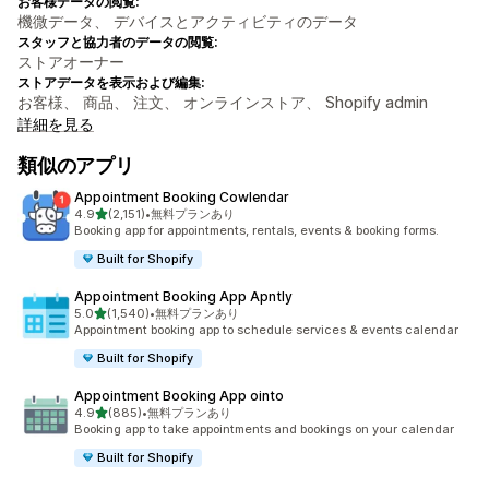
お客様データの閲覧:
機微データ、 デバイスとアクティビティのデータ
スタッフと協力者のデータの閲覧:
ストアオーナー
ストアデータを表示および編集:
お客様、 商品、 注文、 オンラインストア、 Shopify admin
詳細を見る
類似のアプリ
Appointment Booking Cowlendar
5つ星中
4.9
(2,151)
•
無料プランあり
合計レビュー数：2151件
Booking app for appointments, rentals, events & booking forms.
Built for Shopify
Appointment Booking App Apntly
5つ星中
5.0
(1,540)
•
無料プランあり
合計レビュー数：1540件
Appointment booking app to schedule services & events calendar
Built for Shopify
Appointment Booking App ointo
5つ星中
4.9
(885)
•
無料プランあり
合計レビュー数：885件
Booking app to take appointments and bookings on your calendar
Built for Shopify