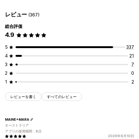
カスタムイベント
コース
カスタム
予約管理
レビュー
(367)
カレンダー
スケジュール
時間枠
除外日の設定
複数予約
総合評価
予約のキャンセル
受付可能枠数
チケット発行
4.9
イベントのチェックイン
データ同期
リアルタイム更新
メール通知
SMS通知
複数言語
複数ロケーション
決済
前払金
5
337
スタッフ管理
4
21
カスタマイズ
3
7
予約ページ
カレンダーウィジェット
カスタムチケット
2
0
カスタムフォーム
カスタム通知
ブランディング
カスタムCSS
1
2
レビューを書く
すべてのレビュー
MAINE+MARA
オーストラリア
アプリの使用期間：8日
2026年6月10日