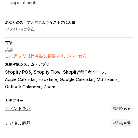
appointments.
あなたのストアと同じようなストアに人気
アメリカに拠点
言語
英語
このアプリは日本語に翻訳されていません
連携対象システム・アプリ
Shopify POS
Shopify Flow
Shopify管理者ページ
Apple Calendar
Facetime
Google Calendar
MS Teams
Outlook Calendar
Zoom
カテゴリー
イベント予約
機能を表示
イベントタイプ
デジタル商品
機能を表示
予約
レンタル
クラス
サービス
予約
対面
オンライン
商品タイプ