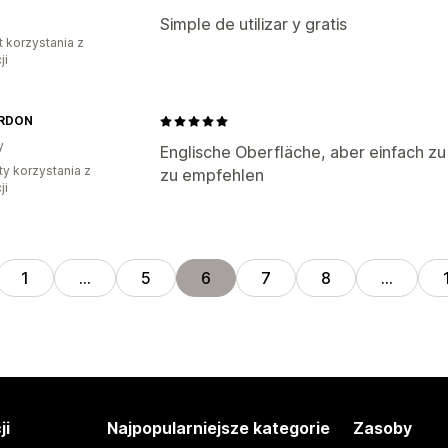
Simple de utilizar y gratis
t korzystania z
ji
ARDON
y
Englische Oberfläche, aber einfach zu
ty korzystania z
zu empfehlen
ji
1
…
5
6
7
8
…
ji
Najpopularniejsze kategorie
Zasoby