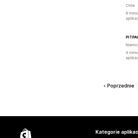
Chile
6 minu
aplikac
PITP
Niemc
4 minu
aplikac
Poprzednie
Kategorie aplikac