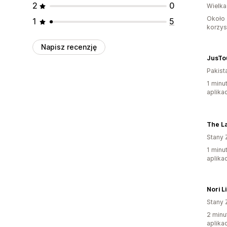
2
0
Wielka
Około 
1
5
korzyst
Napisz recenzję
JusTo
Pakist
1 minu
aplikac
The L
Stany 
1 minu
aplikac
Nori L
Stany 
2 minu
aplikac