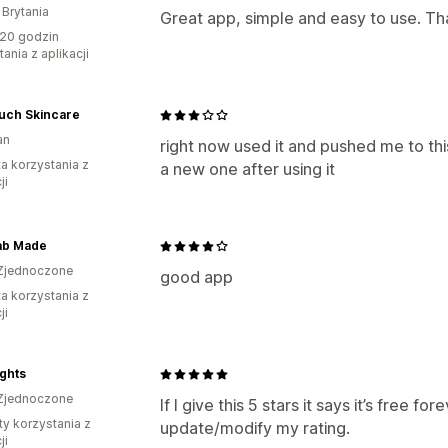
 Brytania
Great app, simple and easy to use. Th
20 godzin
ania z aplikacji
uch Skincare
an
right now used it and pushed me to this
ta korzystania z
a new one after using it
ji
ab Made
Zjednoczone
good app
ta korzystania z
ji
ights
Zjednoczone
If I give this 5 stars it says it’s free fore
ty korzystania z
update/modify my rating.
ji