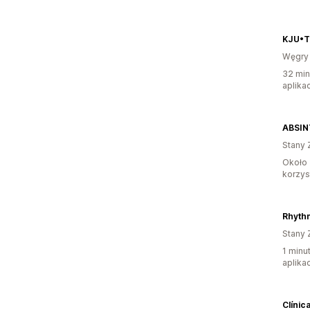
KJU•T
Węgry
32 min
aplikac
ABSIN
Stany 
Około 
korzyst
Stany 
1 minu
aplikac
Clínic