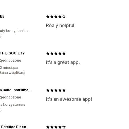
EE
Realy helpful
uty korzystania z
ji
THE-SOCIETY
Zjednoczone
It's a great app.
2 miesiące
ania z aplikacji
Rhythm Band Instruments
Zjednoczone
It's an awesome app!
ta korzystania z
ji
a Estética Eiden