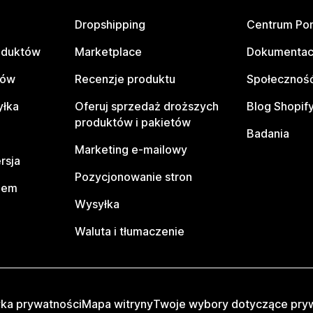
Dropshipping
Centrum Po
oduktów
Marketplace
Dokumentac
tów
Recenzje produktu
Społeczność
yłka
Oferuj sprzedaż droższych
Blog Shopif
produktów i pakietów
Badania
Marketing e-mailowy
rsja
Pozycjonowanie stron
pem
Wysyłka
Waluta i tłumaczenie
yka prywatności
Mapa witryny
Twoje wybory dotyczące pry