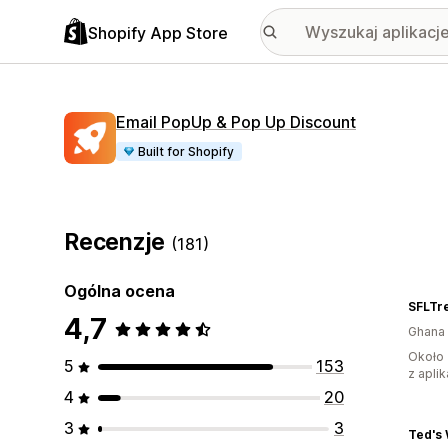
Shopify App Store
Email PopUp & Pop Up Discount
Built for Shopify
Recenzje
(181)
Ogólna ocena
SFLTr
4,7
Ghana
Około 
5
153
z aplik
4
20
3
3
Ted's