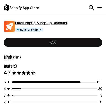
Shopify App Store
Email PopUp & Pop Up Discount
Built for Shopify
安裝
評論
(181)
整體評分
4.7
5
153
4
20
3
3
2
0