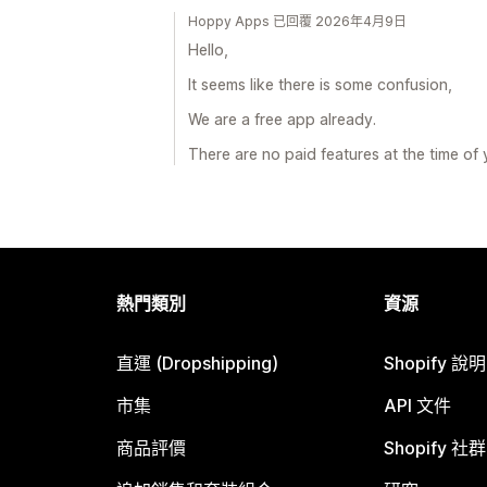
Hoppy Apps 已回覆 2026年4月9日
Hello,
It seems like there is some confusion,
We are a free app already.
There are no paid features at the time of 
熱門類別
資源
直運 (Dropshipping)
Shopify 說
市集
API 文件
商品評價
Shopify 社群