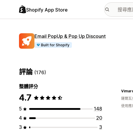
Shopify App Store
Email PopUp & Pop Up Discount
Built for Shopify
評論
(176)
整體評分
Vimar
4.7
薩爾瓦
使用應
5
148
4
20
3
3