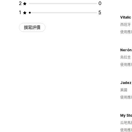
2
0
1
5
Vitalic
西班牙
撰寫評價
使用應
Nerón
烏拉圭
使用應
Jadez
美國
使用應
My St
瓜地馬
使用應