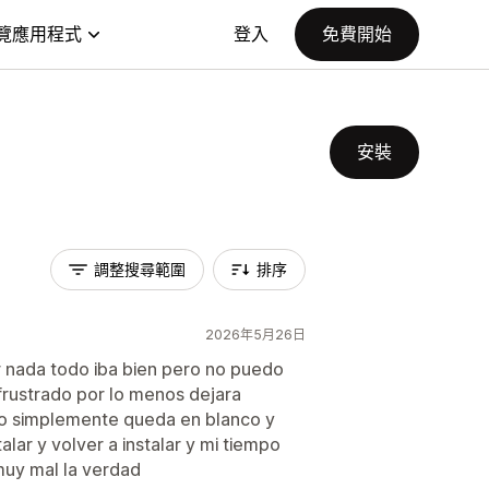
覽應用程式
登入
免費開始
安裝
調整搜尋範圍
排序
2026年5月26日
r nada todo iba bien pero no puedo
frustrado por lo menos dejara
ero simplemente queda en blanco y
lar y volver a instalar y mi tiempo
muy mal la verdad