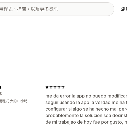
瀏
q
多
me da error la app no puedo modifica
用程式 大約10小時
seguir usando la app la verdad me ha 
configurar si algo se ha hecho mal p
probablemente la solucion sea desinsta
de mi trabajao de hoy fue por gusto, 