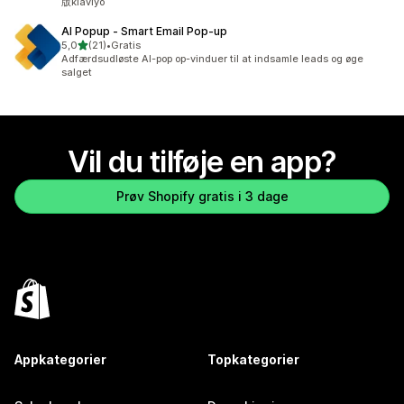
版klaviyo
AI Popup ‑ Smart Email Pop‑up
ud af 5 stjerner
5,0
(21)
•
Gratis
21 anmeldelser i alt
Adfærdsudløste AI-pop op-vinduer til at indsamle leads og øge
salget
Vil du tilføje en app?
Prøv Shopify gratis i 3 dage
Appkategorier
Topkategorier