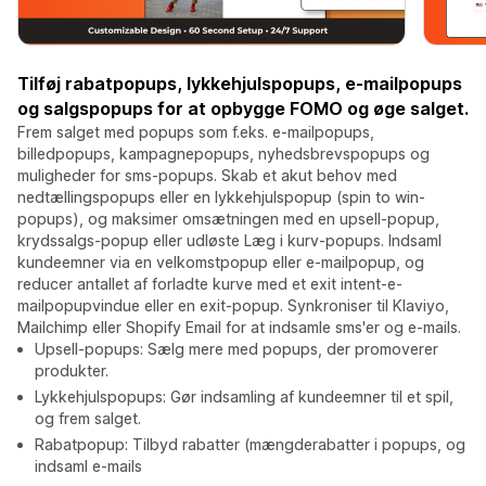
Tilføj rabatpopups, lykkehjulspopups, e-mailpopups
og salgspopups for at opbygge FOMO og øge salget.
Frem salget med popups som f.eks. e-mailpopups,
billedpopups, kampagnepopups, nyhedsbrevspopups og
muligheder for sms-popups. Skab et akut behov med
nedtællingspopups eller en lykkehjulspopup (spin to win-
popups), og maksimer omsætningen med en upsell-popup,
krydssalgs-popup eller udløste Læg i kurv-popups. Indsaml
kundeemner via en velkomstpopup eller e-mailpopup, og
reducer antallet af forladte kurve med et exit intent-e-
mailpopupvindue eller en exit-popup. Synkroniser til Klaviyo,
Mailchimp eller Shopify Email for at indsamle sms'er og e-mails.
Upsell-popups: Sælg mere med popups, der promoverer
produkter.
Lykkehjulspopups: Gør indsamling af kundeemner til et spil,
og frem salget.
Rabatpopup: Tilbyd rabatter (mængderabatter i popups, og
indsaml e-mails