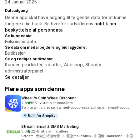
24. januar 2025
Dataadgang
Denne app skal have adgang til følgende data for at kunne
fungere i din butik. Se hvorfor i udviklerens
politik om
beskyttelse af persondata
.
Se kundedata:
Følsomme data
Se data om medarbejdere og bidragydere:
Butiksejer
Se og rediger butiksdata:
Kunder, produkter, rabatter, Webshop, Shopify-
administratorpanel
Se detaljer
Flere apps som denne
Wheelify Spin Wheel Discount
ud af 5 stjerner
4,8
(651)
•
Gratis at installere
651 anmeldelser i alt
Spin to win via et spin wheel-popup-rabatspil og en e-mail-popup
Built for Shopify
Stream: Email & SMS Marketing
ud af 5 stjerner
5,0
(2)
•
Gratis at installere
2 anmeldelser i alt
Stream- 为独立站做增量，中国版mailchimp，中国版 Omnisend，中国