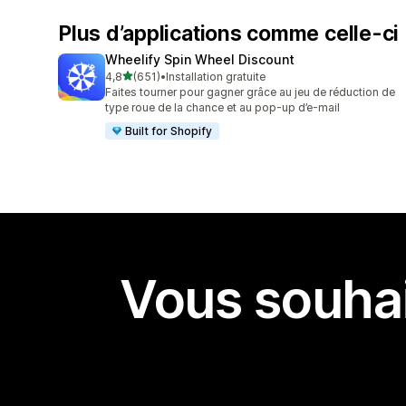
Plus d’applications comme celle-ci
Wheelify Spin Wheel Discount
étoile(s) sur 5
4,8
(651)
•
Installation gratuite
651 avis au total
Faites tourner pour gagner grâce au jeu de réduction de
type roue de la chance et au pop-up d’e-mail
Built for Shopify
Vous souhai