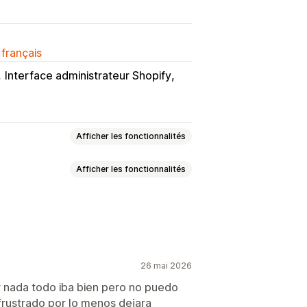
 français
Interface administrateur Shopify
Afficher les fonctionnalités
Afficher les fonctionnalités
s
Pop-ups de SMS
e
Réductions
Roue de la Fortune
ions en fonction de la quantité
ières
Annonces
n pourcentage
Réductions en gros
 consentement
 panier
Cadeaux
Récompenses
26 mai 2026
ours
r nada todo iba bien pero no puedo
uctions de ventes croisées
frustrado por lo menos dejara
lices personnalisées
Traduction