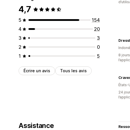
d’utili
4,7
5
154
4
20
3
3
Dress
2
0
Indoné
8 jours
1
5
l’appli
Écrire un avis
Tous les avis
Craven
États-
24 jour
l’appli
Assistance
Resso