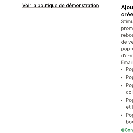
Voir la boutique de démonstration
Ajou
crée
Stimu
promo
rebou
de ve
pop-u
d’e-m
Email
Pop
Pop
Pop
col
Pop
et 
Pop
boo
Con