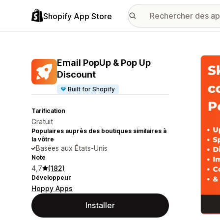
Shopify App Store
Galer
Email PopUp & Pop Up
Discount
Built for Shopify
Tarification
Gratuit
Populaires auprès des boutiques similaires à
la vôtre
Basées aux États-Unis
Note
4,7
(182)
Développeur
Hoppy Apps
Installer