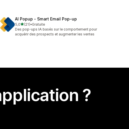
AI Popup ‑ Smart Email Pop‑up
étoile(s) sur 5
5,0
(21)
•
Gratuite
21 avis au total
Des pop-ups IA basés sur le comportement pour
acquérir des prospects et augmenter les ventes
pplication ?