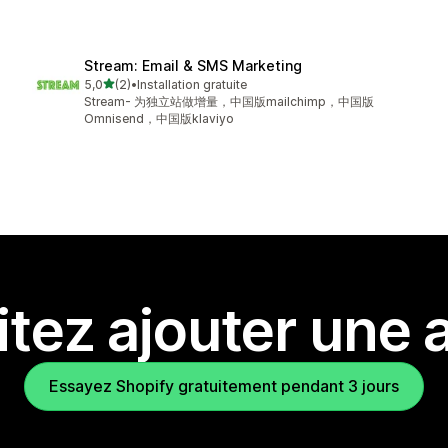
Stream: Email & SMS Marketing
étoile(s) sur 5
5,0
(2)
•
Installation gratuite
2 avis au total
Stream- 为独立站做增量，中国版mailchimp，中国版
Omnisend，中国版klaviyo
tez ajouter une a
Essayez Shopify gratuitement pendant 3 jours