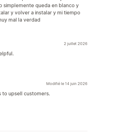
es
Réductions personnalisées
ero simplemente queda en blanco y
sses e-mail
Campagnes
lar y volver a instalar y mi tiempo
ocalisation
Rapports
muy mal la verdad
Polices personnalisées
rs et règles
iste de collecte de SMS
Ciblage
2 juillet 2026
age
Rapports
Analyses de données
lpful.
Modifié le 14 juin 2026
s to upsell customers.