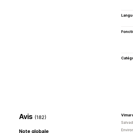
Langu
Fonct
Catég
Avis
Vimar
(182)
Salvad
Enviro
Note globale