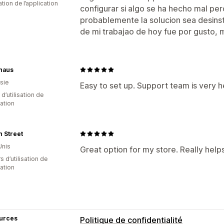
Intention de sortie
Pop-ups
Bannièr
sation de l’application
configurar si algo se ha hecho mal p
Localisation
Liste de collecte d’adre
probablemente la solucion sea desinsta
Gestion des réductions
Déclencheurs et règles
Ciblage
Géol
de mi trabajao de hoy fue por gusto, 
Import et export
Code personnalisé
Localisation
Campagnes
Déclencheu
Liste de collecte d’adresses e-mail
L
haus
Géolocalisation
Segmentation
Balis
sie
Easy to set up. Support team is very he
 d’utilisation de
cation
 Street
Unis
Great option for my store. Really help
s d’utilisation de
cation
urces
Politique de confidentialité