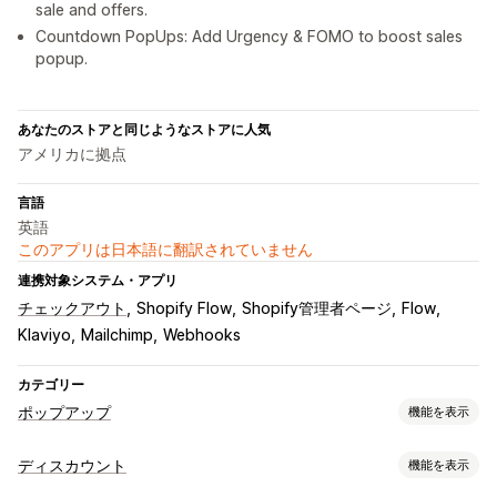
sale and offers.
Countdown PopUps: Add Urgency & FOMO to boost sales
popup.
あなたのストアと同じようなストアに人気
アメリカに拠点
言語
英語
このアプリは日本語に翻訳されていません
連携対象システム・アプリ
チェックアウト
Shopify Flow
Shopify管理者ページ
Flow
Klaviyo
Mailchimp
Webhooks
カテゴリー
ポップアップ
機能を表示
ポップアップ種類
ディスカウント
機能を表示
販売ポップアップ
メールポップアップ
SMSポップアップ