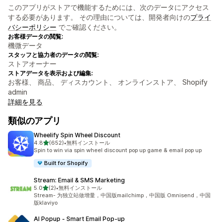
このアプリがストアで機能するためには、次のデータにアクセス
する必要があります。 その理由については、開発者向けの
プライ
バシーポリシー
でご確認ください。
お客様データの閲覧:
機微データ
スタッフと協力者のデータの閲覧:
ストアオーナー
ストアデータを表示および編集:
お客様、 商品、 ディスカウント、 オンラインストア、 Shopify
admin
詳細を見る
類似のアプリ
Wheelify Spin Wheel Discount
5つ星中
4.8
(652)
•
無料インストール
合計レビュー数：652件
Spin to win via spin wheel discount pop up game & email pop up
Built for Shopify
Stream: Email & SMS Marketing
5つ星中
5.0
(2)
•
無料インストール
合計レビュー数：2件
Stream- 为独立站做增量，中国版mailchimp，中国版 Omnisend，中国
版klaviyo
AI Popup ‑ Smart Email Pop‑up