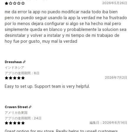
2026年5月26日
me da error la app no puedo modificar nada todo iba bien
pero no puedo seguir usando la app la verdad me ha frustrado
por lo menos dejara configurar si algo se ha hecho mal pero
simplemente queda en blanco y probablemente la solucion sea
desinstalar y volver a instalar y mi tiempo de mi trabajao de
hoy fue por gusto, muy mal la verdad
Dresshaus
インドネシア
アプリの使用期間：8日
2026年7月2日
Easy to set up. Support team is very helpful.
Craven Street
アメリカ合衆国
アプリの使用期間：24日
編集日：2026年6月14日
Great option for my store. Really helps to upsell customers.