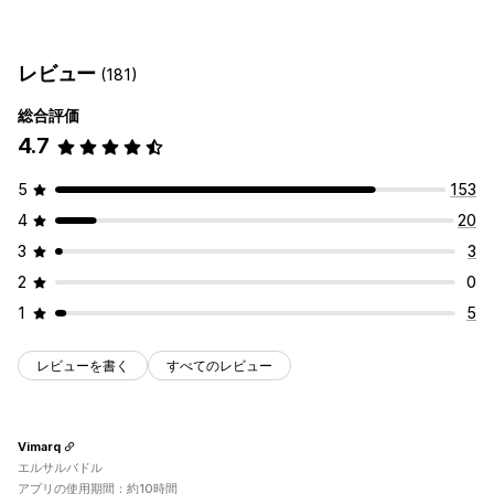
ディスカウントの種類
カートポップアップ
出口意図
ディスカウント
ルーレット
クーポンコード
クーポン
ボリュームディスカウント
一律割引
カウントダウンタイマー
ニュースレター
バナー
お知らせ
レビュー
(181)
割引率によるディスカウント
一括割引
無料配送
警告ポップアップ
同意ポップアップ
カスタムポップアップ
カートディスカウント
ギフト
リワード
期間限定オファー
総合評価
ポップアップ管理
カウントダウンタイマー
アップセルディスカウント
4.7
編集ツール
カスタムコード
カスタムフォント
翻訳
クロスセルディスカウント
出口意図
ポップアップ
バナー
ローカライズ
メールアドレスの収集リスト
キャンペーン
5
153
カスタムディスカウント
トリガーとルール
ターゲティング
ジオロケーション
レポート
4
20
ディスカウント管理
3
3
インポートとエクスポート
カスタムコード
カスタムフォント
2
0
ローカライズ
キャンペーン
トリガーとルール
1
5
メールアドレスの収集リスト
SMSの収集リスト
ターゲティング
ジオロケーション
セグメンテーション
レビューを書く
すべてのレビュー
タグ付け
レポート
分析
Vimarq
エルサルバドル
アプリの使用期間：約10時間