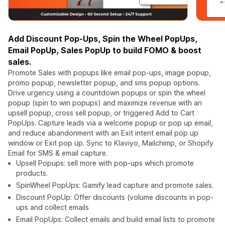
Add Discount Pop-Ups, Spin the Wheel PopUps,
Email PopUp, Sales PopUp to build FOMO & boost
sales.
Promote Sales with popups like email pop-ups, image popup,
promo popup, newsletter popup, and sms popup options.
Drive urgency using a countdown popups or spin the wheel
popup (spin to win popups) and maximize revenue with an
upsell popup, cross sell popup, or triggered Add to Cart
PopUps. Capture leads via a welcome popup or pop up email,
and reduce abandonment with an Exit intent email pop up
window or Exit pop up. Sync to Klaviyo, Mailchimp, or Shopify
Email for SMS & email capture.
Upsell Popups: sell more with pop-ups which promote
products.
SpinWheel PopUps: Gamify lead capture and promote sales.
Discount PopUp: Offer discounts (volume discounts in pop-
ups and collect emails
Email PopUps: Collect emails and build email lists to promote