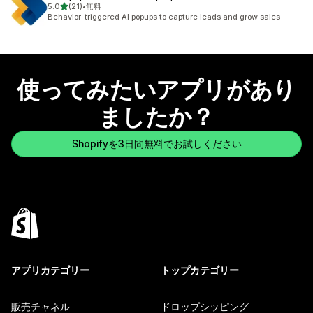
5つ星中
5.0
(21)
•
無料
合計レビュー数：21件
Behavior-triggered AI popups to capture leads and grow sales
使ってみたいアプリがあり
ましたか？
Shopifyを3日間無料でお試しください
アプリカテゴリー
トップカテゴリー
販売チャネル
ドロップシッピング