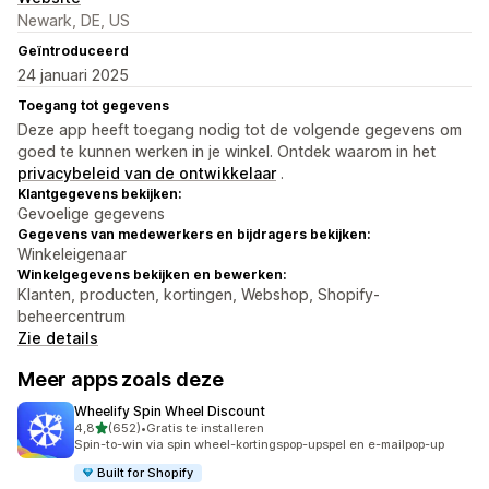
Newark, DE, US
Geïntroduceerd
24 januari 2025
Toegang tot gegevens
Deze app heeft toegang nodig tot de volgende gegevens om
goed te kunnen werken in je winkel. Ontdek waarom in het
privacybeleid van de ontwikkelaar
.
Klantgegevens bekijken:
Gevoelige gegevens
Gegevens van medewerkers en bijdragers bekijken:
Winkeleigenaar
Winkelgegevens bekijken en bewerken:
Klanten, producten, kortingen, Webshop, Shopify-
beheercentrum
Zie details
Meer apps zoals deze
Wheelify Spin Wheel Discount
van 5 sterren
4,8
(652)
•
Gratis te installeren
652 recensies in totaal
Spin-to-win via spin wheel-kortingspop-upspel en e-mailpop-up
Built for Shopify