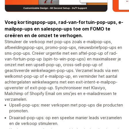
Voeg kortingspop-ups, rad-van-fortuin-pop-ups, e-
mailpop-ups en salespop-ups toe om FOMO te
creëren en de omzet te verhogen.
Stimuleer de verkoop met pop-ups zoals e-mailpop-ups,
afbeeldingspop-ups, promo-pop-ups, nieuwsbriefpop-ups en
sms-pop-ups. Creëer urgentie met een aftel-pop-up of rad-
van-fortuin-pop-up (spin-to-win-pop-ups) en maximaliseer je
omzet met een upsell-pop-up, cross-sell-pop-up of
geactiveerde winkelwagen-pop-ups. Verzamel leads via een
welkomst-pop-up of e-mailpop-up, en verminder het aantal
achtergelaten winkelwagens met een exit-intent-e-mailpop-
upvenster of exit-pop-up. Synchroniseer met Klaviyo,
Mailchimp of Shopify Email om sms'jes en e-mailadressen te
verzamelen.
Upsell-pop-ups: meer verkopen met pop-ups die producten
promoten.
Draairad-pop-ups: op een speelse manier leads verzamelen
en de verkoop stimuleren.