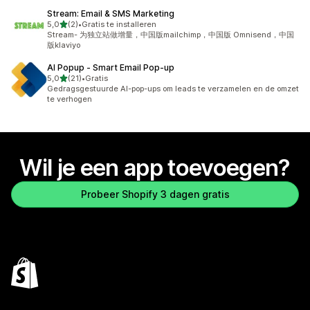
Stream: Email & SMS Marketing
van 5 sterren
5,0
(2)
•
Gratis te installeren
2 recensies in totaal
Stream- 为独立站做增量，中国版mailchimp，中国版 Omnisend，中国
版klaviyo
AI Popup ‑ Smart Email Pop‑up
van 5 sterren
5,0
(21)
•
Gratis
21 recensies in totaal
Gedragsgestuurde AI-pop-ups om leads te verzamelen en de omzet
te verhogen
Wil je een app toevoegen?
Probeer Shopify 3 dagen gratis