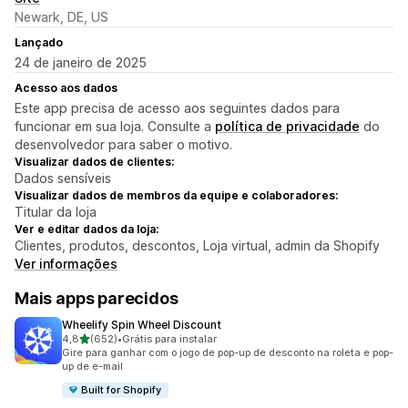
Newark, DE, US
Lançado
24 de janeiro de 2025
Acesso aos dados
Este app precisa de acesso aos seguintes dados para
funcionar em sua loja. Consulte a
política de privacidade
do
desenvolvedor para saber o motivo.
Visualizar dados de clientes:
Dados sensíveis
Visualizar dados de membros da equipe e colaboradores:
Titular da loja
Ver e editar dados da loja:
Clientes, produtos, descontos, Loja virtual, admin da Shopify
Ver informações
Mais apps parecidos
Wheelify Spin Wheel Discount
de 5 estrelas
4,8
(652)
•
Grátis para instalar
652 avaliações ao todo
Gire para ganhar com o jogo de pop-up de desconto na roleta e pop-
up de e-mail
Built for Shopify