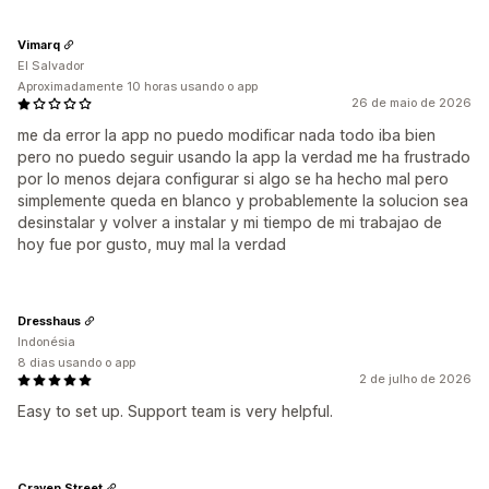
Lista de captura de SMS
Definição de público-alvo
Geolocalização
Segmentação
Marcação com tag
Vimarq
Relatórios
Análises
El Salvador
Aproximadamente 10 horas usando o app
26 de maio de 2026
me da error la app no puedo modificar nada todo iba bien
pero no puedo seguir usando la app la verdad me ha frustrado
por lo menos dejara configurar si algo se ha hecho mal pero
simplemente queda en blanco y probablemente la solucion sea
desinstalar y volver a instalar y mi tiempo de mi trabajao de
hoy fue por gusto, muy mal la verdad
Dresshaus
Indonésia
8 dias usando o app
2 de julho de 2026
Easy to set up. Support team is very helpful.
Craven Street