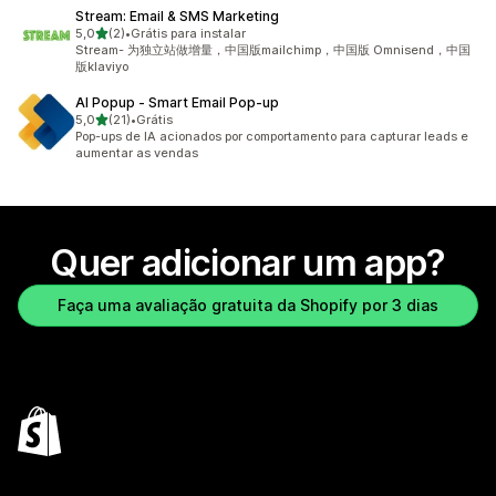
Stream: Email & SMS Marketing
de 5 estrelas
5,0
(2)
•
Grátis para instalar
2 avaliações ao todo
Stream- 为独立站做增量，中国版mailchimp，中国版 Omnisend，中国
版klaviyo
AI Popup ‑ Smart Email Pop‑up
de 5 estrelas
5,0
(21)
•
Grátis
21 avaliações ao todo
Pop-ups de IA acionados por comportamento para capturar leads e
aumentar as vendas
Quer adicionar um app?
Faça uma avaliação gratuita da Shopify por 3 dias