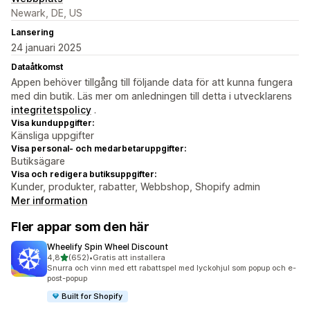
Newark, DE, US
Lansering
24 januari 2025
Dataåtkomst
Appen behöver tillgång till följande data för att kunna fungera
med din butik. Läs mer om anledningen till detta i utvecklarens
integritetspolicy
.
Visa kunduppgifter:
Känsliga uppgifter
Visa personal- och medarbetaruppgifter:
Butiksägare
Visa och redigera butiksuppgifter:
Kunder, produkter, rabatter, Webbshop, Shopify admin
Mer information
Fler appar som den här
Wheelify Spin Wheel Discount
av 5 stjärnor
4,8
(652)
•
Gratis att installera
652 recensioner totalt
Snurra och vinn med ett rabattspel med lyckohjul som popup och e-
post-popup
Built for Shopify