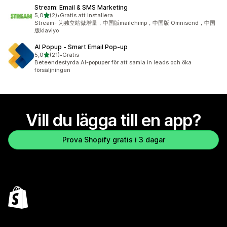
Stream: Email & SMS Marketing
av 5 stjärnor
5,0
(2)
•
Gratis att installera
2 recensioner totalt
Stream- 为独立站做增量，中国版mailchimp，中国版 Omnisend，中国
版klaviyo
AI Popup ‑ Smart Email Pop‑up
av 5 stjärnor
5,0
(21)
•
Gratis
21 recensioner totalt
Beteendestyrda AI-popuper för att samla in leads och öka
försäljningen
Vill du lägga till en app?
Prova Shopify gratis i 3 dagar