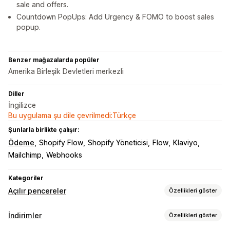
sale and offers.
Countdown PopUps: Add Urgency & FOMO to boost sales
popup.
Benzer mağazalarda popüler
Amerika Birleşik Devletleri merkezli
Diller
İngilizce
Bu uygulama şu dile çevrilmedi:Türkçe
Şunlarla birlikte çalışır:
Ödeme
Shopify Flow
Shopify Yöneticisi
Flow
Klaviyo
Mailchimp
Webhooks
Kategoriler
Açılır pencereler
Özellikleri göster
Açılır pencere türleri
İndirimler
Özellikleri göster
Satış açılır pencereleri
E-posta açılır pencereleri