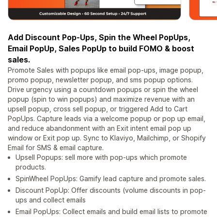
Add Discount Pop-Ups, Spin the Wheel PopUps,
Email PopUp, Sales PopUp to build FOMO & boost
sales.
Promote Sales with popups like email pop-ups, image popup,
promo popup, newsletter popup, and sms popup options.
Drive urgency using a countdown popups or spin the wheel
popup (spin to win popups) and maximize revenue with an
upsell popup, cross sell popup, or triggered Add to Cart
PopUps. Capture leads via a welcome popup or pop up email,
and reduce abandonment with an Exit intent email pop up
window or Exit pop up. Sync to Klaviyo, Mailchimp, or Shopify
Email for SMS & email capture.
Upsell Popups: sell more with pop-ups which promote
products.
SpinWheel PopUps: Gamify lead capture and promote sales.
Discount PopUp: Offer discounts (volume discounts in pop-
ups and collect emails
Email PopUps: Collect emails and build email lists to promote