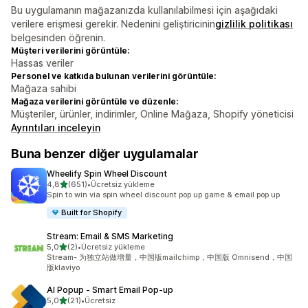
Bu uygulamanın mağazanızda kullanılabilmesi için aşağıdaki
verilere erişmesi gerekir. Nedenini geliştiricinin
gizlilik politikası
belgesinden öğrenin.
Müşteri verilerini görüntüle:
Hassas veriler
Personel ve katkıda bulunan verilerini görüntüle:
Mağaza sahibi
Mağaza verilerini görüntüle ve düzenle:
Müşteriler, ürünler, indirimler, Online Mağaza, Shopify yöneticisi
Ayrıntıları inceleyin
Buna benzer diğer uygulamalar
Wheelify Spin Wheel Discount
5 yıldız üzerinden
4,8
(651)
•
Ücretsiz yükleme
toplam 651 değerlendirme
Spin to win via spin wheel discount pop up game & email pop up
Built for Shopify
Stream: Email & SMS Marketing
5 yıldız üzerinden
5,0
(2)
•
Ücretsiz yükleme
toplam 2 değerlendirme
Stream- 为独立站做增量，中国版mailchimp，中国版 Omnisend，中国
版klaviyo
AI Popup ‑ Smart Email Pop‑up
5 yıldız üzerinden
5,0
(21)
•
Ücretsiz
toplam 21 değerlendirme