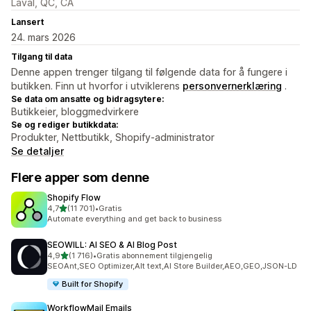
Laval, QC, CA
Lansert
24. mars 2026
Tilgang til data
Denne appen trenger tilgang til følgende data for å fungere i
butikken. Finn ut hvorfor i utviklerens
personvernerklæring
.
Se data om ansatte og bidragsytere:
Butikkeier, bloggmedvirkere
Se og rediger butikkdata:
Produkter, Nettbutikk, Shopify-administrator
Se detaljer
Flere apper som denne
Shopify Flow
av 5 stjerner
4,7
(11 701)
•
Gratis
Totalt 11701 omtaler
Automate everything and get back to business
SEOWILL: AI SEO & AI Blog Post
av 5 stjerner
4,9
(1 716)
•
Gratis abonnement tilgjengelig
Totalt 1716 omtaler
SEOAnt,SEO Optimizer,Alt text,AI Store Builder,AEO,GEO,JSON-LD
Built for Shopify
WorkflowMail Emails