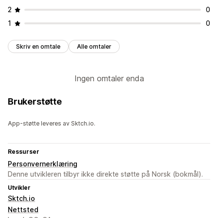
2
0
1
0
Skriv en omtale
Alle omtaler
Ingen omtaler enda
Brukerstøtte
App-støtte leveres av Sktch.io.
Ressurser
Personvernerklæring
Denne utvikleren tilbyr ikke direkte støtte på Norsk (bokmål).
Utvikler
Sktch.io
Nettsted