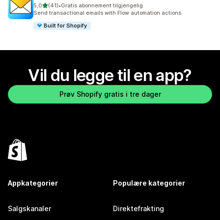
av 5 stjerner
5,0
(41)
•
Gratis abonnement tilgjengelig
Totalt 41 omtaler
Send transactional emails with Flow automation actions
Built for Shopify
Vil du legge til en app?
Prøv Shopify gratis i tre dager
Appkategorier
Populære kategorier
Salgskanaler
Direktefrakting