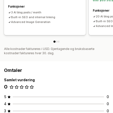
eller $69.99/å
Alt-tagger
SEO-analyse
Artikkeltagger
Permakoblinger
Funksjoner
Funksjoner
Interne koblinger
URL-optimalisering
Poengverktøy
3 AI blog posts / month
20 AI blog p
Built-in SEO and internal linking
Analyse
Built-in SEO
Advanced Image Generation
Advanced I
Visningsalternativer
Oppsett
Søkefelt
Fremhevede innlegg
Relaterte innlegg
Festede innlegg
Filtrering
Tilpasset merkevarebygging
Egendefinert kode
Alle kostnader faktureres i USD. Gjentagende og bruksbaserte
kostnader faktureres hver 30. dag.
Omtaler
Samlet vurdering
0
5
0
4
0
3
0