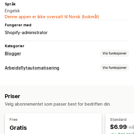
Språk
Engelsk
Denne appen er ikke oversatt til Norsk (bokmål)
Fungerer med
Shopify-administrator
Kategorier
Blogger
Vis funksjoner
Innholdsskaping
Arbeidsflytautomatisering
Vis funksjoner
Maler
KI-generering
Anbefalte emner
Automasjonsoppgaver
Biografi om forfatter
Import og eksport
Tidsbasert
Masseopprettelse
Flere språk
Oversettelse
Priser
Integrerte produkter
Kjøpbare lenker
Bilder
Tilpasning
Velg abonnementet som passer best for bedriften din.
Integrerte videoer
Kommentarer
Innholdstabell
Planlagte oppgaver
Tilpassede arbeidsflyter
Automatisk planlegging
Free
Standard
SEO
$6.99
Gratis
/ m
Søkeordoptimalisering
Metatagger
Rike kodebiter