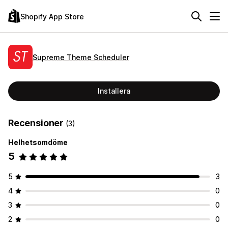
Shopify App Store
Supreme Theme Scheduler
Installera
Recensioner
(3)
Helhetsomdöme
5
5
3
4
0
3
0
2
0