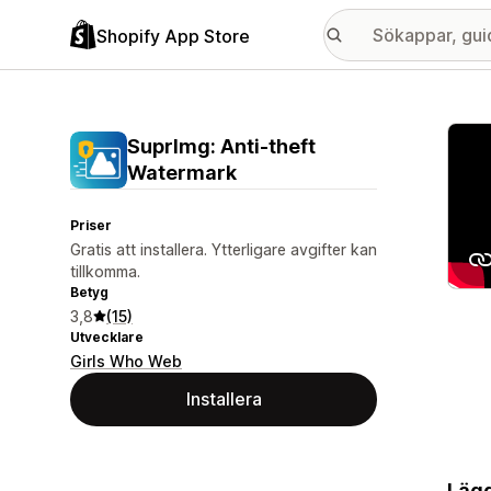
Shopify App Store
Galle
SuprImg: Anti‑theft
Watermark
Priser
Gratis att installera. Ytterligare avgifter kan
tillkomma.
Betyg
3,8
(15)
Utvecklare
Girls Who Web
Installera
Lägg