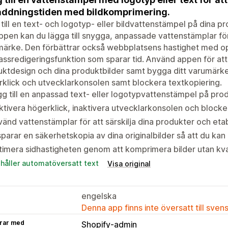
addningstiden med bildkomprimering.
till en text- och logotyp- eller bildvattenstämpel på dina p
ppen kan du lägga till snygga, anpassade vattenstämplar för
märke. Den förbättrar också webbplatsens hastighet med o
ssredigeringsfunktion som sparar tid. Använd appen för att
ktdesign och dina produktbilder samt bygga ditt varumärke.
klick och utvecklarkonsolen samt blockera textkopiering.
g till en anpassad text- eller logotypvattenstämpel på prod
ktivera högerklick, inaktivera utvecklarkonsolen och blocke
änd vattenstämplar för att särskilja dina produkter och eta
sparar en säkerhetskopia av dina originalbilder så att du kan
imera sidhastigheten genom att komprimera bilder utan kval
ehåller automatöversatt text
Visa original
engelska
Denna app finns inte översatt till sven
rar med
Shopify-admin