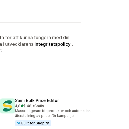
ata för att kunna fungera med din
ta i utvecklarens
integritetspolicy
.
:
Sami Bulk Price Editor
av 5 stjärnor
4,8
(148)
•
Gratis
148 recensioner totalt
Massredigerare för produkter och automatisk
återställning av priser för kampanjer
Built for Shopify