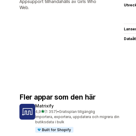
Appsupport tillhandahålls av Girls Who
Utvec
Web.
Lanse
Dataå
Fler appar som den här
Matrixify
av 5 stjärnor
4,9
(1 357)
•
Gratisplan tillgänglig
1357 recensioner totalt
Importera, exportera, uppdatera och migrera din
butiksdata i bulk
Built for Shopify