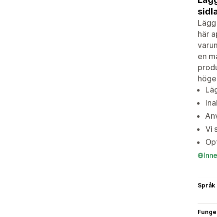
sidl
Lägg 
här a
varu
en ma
produ
höger
Läg
Ina
Anv
Vi 
Opt
Inn
Språk
Funge