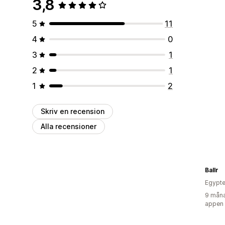
3,8
5
11
4
0
3
1
2
1
1
2
Skriv en recension
Alla recensioner
Ballr
Egypt
9 måna
appen