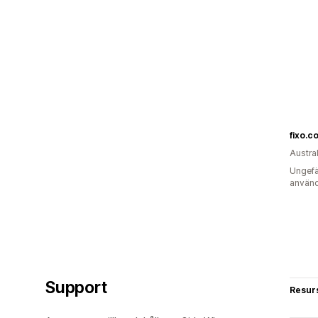
fixo.c
Austra
Ungefä
använd
Support
Resur