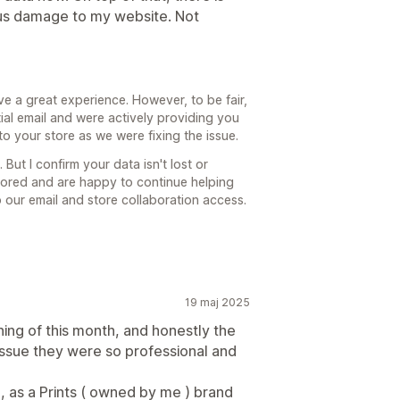
ous damage to my website. Not
ve a great experience. However, to be fair,
tial email and were actively providing you
 your store as we were fixing the issue.
But I confirm your data isn't lost or
stored and are happy to continue helping
o our email and store collaboration access.
19 maj 2025
nning of this month, and honestly the
issue they were so professional and
 as a Prints ( owned by me ) brand