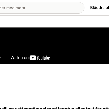
Bläddra b
ri med utvalda bilder
 till en vattenstämpel med logotyp eller text för at