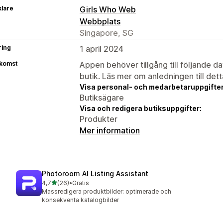
klare
Girls Who Web
Webbplats
Singapore, SG
ring
1 april 2024
tkomst
Appen behöver tillgång till följande d
butik. Läs mer om anledningen till det
Visa personal- och medarbetaruppgifter
Butiksägare
Visa och redigera butiksuppgifter:
Produkter
Mer information
Photoroom AI Listing Assistant
av 5 stjärnor
4,7
(26)
•
Gratis
26 recensioner totalt
Massredigera produktbilder: optimerade och
konsekventa katalogbilder