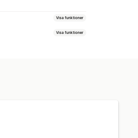
Visa funktioner
Visa funktioner
Bilder
Text
Digitala tillgångar
skod
rklicka
Nedladdning av bild
ektera element
Utvecklarverktyg