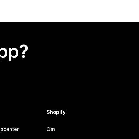
app?
Shopify
lpcenter
Om