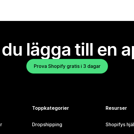
l du lägga till en 
Prova Shopify gratis i 3 dagar
Toppkategorier
Resurser
r
Dropshipping
Shopifys hjä