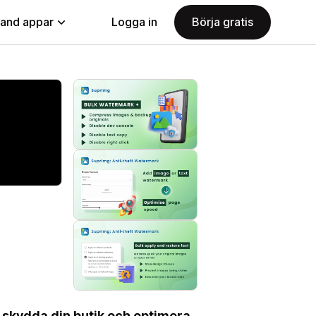
land appar
Logga in
Börja gratis
t skydda din butik och optimera