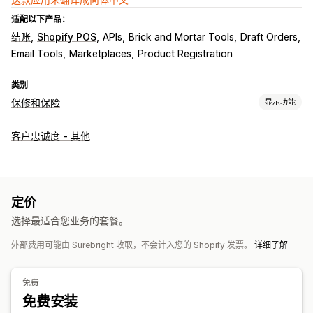
适配以下产品：
结账
Shopify POS
APIs
Brick and Mortar Tools
Draft Orders
Email Tools
Marketplaces
Product Registration
类别
保修和保险
显示功能
承保类型
客户忠诚度 - 其他
运输
包裹被盗
包裹遗失
包裹损坏
延长保修
固定定价
动态定价
百分比定价
退货和换货
选择加入体验
定价
自动选择加入
购物车页面
结账
自定义小组件
即时报价
选择最适合您业务的套餐。
承保确认
自定义品牌营销
自定义增销
收入分成
A/B 测试
外部费用可能由 Surebright 收取，不会计入您的 Shopify 发票。
详细了解
理赔管理
自动处理
理赔门户
请求表单
聊天机器人
自定义政策
厂商处理
免费
理赔控制面板
跟踪
电子邮件通知
免费安装