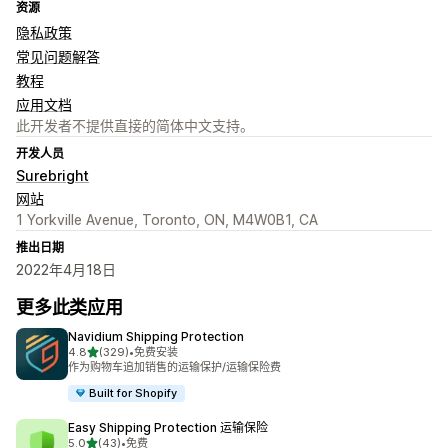
资源
隐私政策
常见问题解答
教程
应用文档
此开发者不提供直接的简体中文支持。
开发人员
Surebright
网站
1 Yorkville Avenue, Toronto, ON, M4W0B1, CA
推出日期
2022年4月18日
更多此类应用
Navidium Shipping Protection
星（满分 5 星）
4.8
(329)
•
免费安装
总共 329 条评论
作为购物车追加销售的运输保护/运输保险费
Built for Shopify
Easy Shipping Protection 运输保险
星（满分 5 星）
5.0
(43)
•
免费