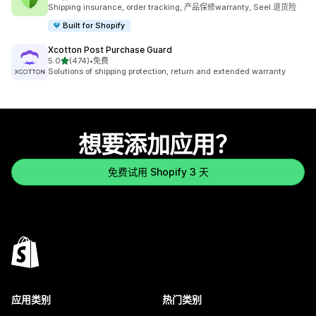
总共 43 条评论
Shipping insurance, order tracking, 产品保修warranty, Seel 退货险
Built for Shopify
Xcotton Post Purchase Guard
星（满分 5 星）
5.0
(474)
•
免费
总共 474 条评论
Solutions of shipping protection, return and extended warranty
想要添加应用？
免费试用 Shopify 3 天
应用类别
热门类别