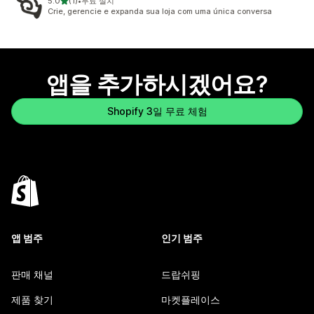
별 5개 중
5.0
(1)
•
무료 설치
총 리뷰 1개
Crie, gerencie e expanda sua loja com uma única conversa
앱을 추가하시겠어요?
Shopify 3일 무료 체험
앱 범주
인기 범주
판매 채널
드랍쉬핑
제품 찾기
마켓플레이스