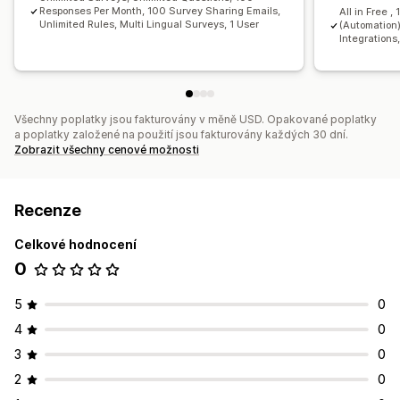
Responses Per Month, 100 Survey Sharing Emails,
All in Free 
Unlimited Rules, Multi Lingual Surveys, 1 User
Správa odeslaných příspěvků
(Automation)
Integrations,
SMS
E-mail
Export dat
Analytika
Zákaznické segmenty
CAPTCHA
Všechny poplatky jsou fakturovány v měně USD. Opakované poplatky
a poplatky založené na použití jsou fakturovány každých 30 dní.
Zobrazit všechny cenové možnosti
Recenze
Celkové hodnocení
0
5
0
4
0
3
0
2
0