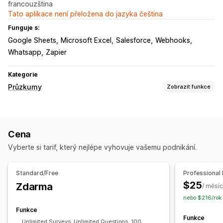
francouzština
Tato aplikace není přeložena do jazyka čeština
Funguje s:
Google Sheets
Microsoft Excel
Salesforce
Webhooks
Whatsapp
Zapier
Kategorie
Průzkumy
Zobrazit funkce
Přizpůsobení formuláře
Podmíněná logika
Vlastní styly
Přetahovací editor
Cena
Vložené formuláře
Nahrání souboru
Šablony
Více stránek
Vyberte si tarif, který nejlépe vyhovuje vašemu podnikání.
Automaticky otevíraná okna
Úpravy v reálném čase
Plánování
Více jazyků
Standard/Free
Professional 
Typy průzkumů
$25
Zdarma
/ měsíc
Spokojenost zákazníků
Průzkum trhu
nebo $216/rok
Net Promoter Score (NPS)
Zpětná vazba k produktu
Funkce
Funkce
Ponákupní
Atribuce
Unlimited Surveys, Unlimited Questions, 100