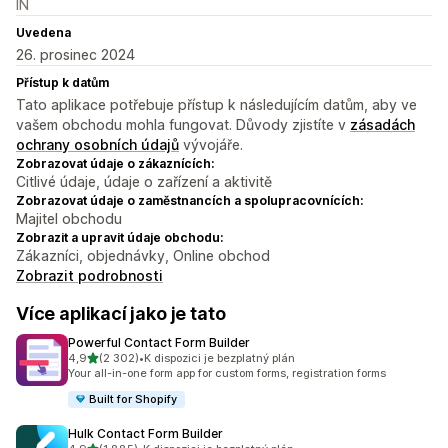
IN
Uvedena
26. prosinec 2024
Přístup k datům
Tato aplikace potřebuje přístup k následujícím datům, aby ve
vašem obchodu mohla fungovat. Důvody zjistíte v
zásadách
ochrany osobních údajů
vývojáře.
Zobrazovat údaje o zákaznících:
Citlivé údaje, údaje o zařízení a aktivitě
Zobrazovat údaje o zaměstnancích a spolupracovnících:
Majitel obchodu
Zobrazit a upravit údaje obchodu:
Zákazníci, objednávky, Online obchod
Zobrazit podrobnosti
Více aplikací jako je tato
Powerful Contact Form Builder
z 5 hvězd
4,9
(2 302)
•
K dispozici je bezplatný plán
Celkový počet recenzí: 2302
Your all-in-one form app for custom forms, registration forms
Built for Shopify
Hulk Contact Form Builder