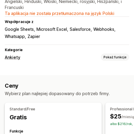
Angielski, Hinduski, Włoski, Niemiecki, rosyjski, Hiszpański, i
Francuski
Ta aplikacja nie została przetłumaczona na język Polski
Współpracuje z
Google Sheets
Microsoft Excel
Salesforce
Webhooks
Whatsapp
Zapier
Kategorie
Ankiety
Pokaż funkcje
Dostosowanie formularza
Logika warunkowa
Style niestandardowe
Ceny
Edytor „przeciągnij i upuść”
Wbudowane formularze
Wybierz plan najlepiej dopasowany do potrzeb firmy.
Przesyłanie pliku
Wzorce
Wiele stron
Wyskakujące okienka
Edycja w czasie rzeczywistym
Standard/Free
Professional 
Planowanie
Wielojęzyczne
$25
Gratis
/miesi
Typy ankiet
albo $216/rok
Satysfakcja klienta
Badanie rynkowe
Funkcje