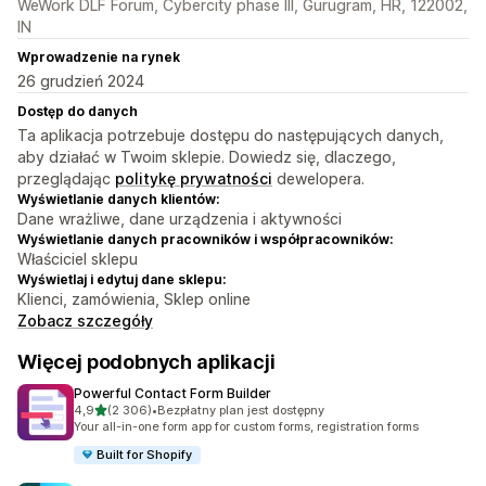
WeWork DLF Forum, Cybercity phase III, Gurugram, HR, 122002,
IN
Wprowadzenie na rynek
26 grudzień 2024
Dostęp do danych
Ta aplikacja potrzebuje dostępu do następujących danych,
aby działać w Twoim sklepie. Dowiedz się, dlaczego,
przeglądając
politykę prywatności
dewelopera.
Wyświetlanie danych klientów:
Dane wrażliwe, dane urządzenia i aktywności
Wyświetlanie danych pracowników i współpracowników:
Właściciel sklepu
Wyświetlaj i edytuj dane sklepu:
Klienci, zamówienia, Sklep online
Zobacz szczegóły
Więcej podobnych aplikacji
Powerful Contact Form Builder
na 5 gwiazdek
4,9
(2 306)
•
Bezpłatny plan jest dostępny
Łączna liczba recenzji: 2306
Your all-in-one form app for custom forms, registration forms
Built for Shopify