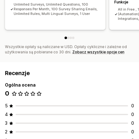
Funkcje
Narzędzie oceny lojalności klientów (NPS)
Unlimited Surveys, Unlimited Questions, 100
Responses Per Month, 100 Survey Sharing Emails,
All in Free 
Opinie na temat produktów
Po zakupie
Atrybucja
Unlimited Rules, Multi Lingual Surveys, 1 User
(Automation)
Integrations,
Zarządzanie zgłoszeniami
SMS
E-mail
Eksport danych
Analizy
Segmenty klientów
CAPTCHA
Wszystkie opłaty są naliczane w USD. Opłaty cykliczne i zależne od
użytkowania są pobierane co 30 dni.
Zobacz wszystkie opcje cen
Recenzje
Ogólna ocena
0
5
0
4
0
3
0
2
0