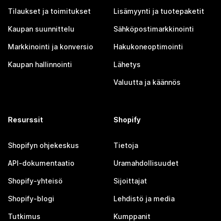
Tilaukset ja toimitukset
Lisämyynti ja tuotepaketit
Kaupan suunnittelu
Sähköpostimarkkinointi
Markkinointi ja konversio
Hakukoneoptimointi
Kaupan hallinnointi
Lähetys
Valuutta ja käännös
Resurssit
Shopify
Shopifyn ohjekeskus
Tietoja
API-dokumentaatio
Uramahdollisuudet
Shopify-yhteisö
Sijoittajat
Shopify-blogi
Lehdistö ja media
Tutkimus
Kumppanit