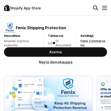
Shopify App Store
Fenix Shipping Protection
Hinnoittelu
Tähtiarvio
Kehittäjä
Ilmainen sopimus
(0
Fenix Commerce
0,0
saatavilla
Arvostelut)
Inc
Asenna
Näytä demokauppa