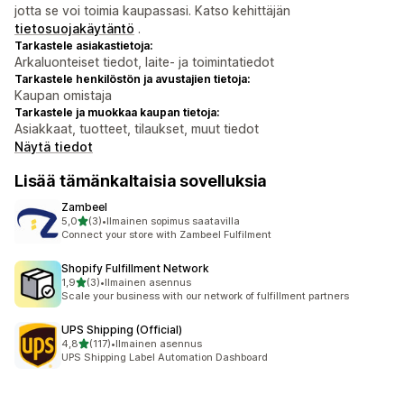
jotta se voi toimia kaupassasi. Katso kehittäjän
tietosuojakäytäntö
.
Tarkastele asiakastietoja:
Arkaluonteiset tiedot, laite- ja toimintatiedot
Tarkastele henkilöstön ja avustajien tietoja:
Kaupan omistaja
Tarkastele ja muokkaa kaupan tietoja:
Asiakkaat, tuotteet, tilaukset, muut tiedot
Näytä tiedot
Lisää tämänkaltaisia sovelluksia
Zambeel
/ 5 tähteä
5,0
(3)
•
Ilmainen sopimus saatavilla
3 arvostelua yhteensä
Connect your store with Zambeel Fulfilment
Shopify Fulfillment Network
/ 5 tähteä
1,9
(3)
•
Ilmainen asennus
3 arvostelua yhteensä
Scale your business with our network of fulfillment partners
UPS Shipping (Official)
/ 5 tähteä
4,8
(117)
•
Ilmainen asennus
117 arvostelua yhteensä
UPS Shipping Label Automation Dashboard