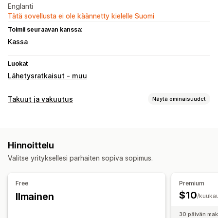
Englanti
Tätä sovellusta ei ole käännetty kielelle Suomi
Toimii seuraavan kanssa:
Kassa
Luokat
Lähetysratkaisut - muu
Takuut ja vakuutus
Näytä ominaisuudet
Vakuutustyyppi
Lähetys/toimitus
Varastetut paketit
Kadonneet paketit
Hinnoittelu
Vahingoittuneet paketit
Dynaaminen hinnoittelu
Valitse yrityksellesi parhaiten sopiva sopimus.
Prosenttihinnoittelu
Palautukset ja vaihdot
Opt-in-kokemus
Free
Premium
Automaattinen opt-in
Ostoskorisivu
Kassa
$10
Ilmainen
/kuuka
Mukautettu pienohjelma
Vakuutusvahvistus
30 päivän mak
Mukautettu lisämyynti
Liikevaihdon jakaminen