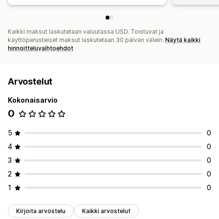
Reklamaatioiden hallinta
Automaattinen käsittely
Myyjien käsittely
Kaikki maksut laskutetaan valuutassa USD. Toistuvat ja
käyttöperusteiset maksut laskutetaan 30 päivän välein.
Näytä kaikki
hinnoitteluvaihtoehdot
Arvostelut
Kokonaisarvio
0
5
0
4
0
3
0
2
0
1
0
Kirjoita arvostelu
Kaikki arvostelut