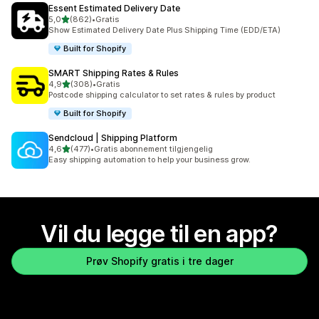
Essent Estimated Delivery Date
av 5 stjerner
5,0
(862)
•
Gratis
Totalt 862 omtaler
Show Estimated Delivery Date Plus Shipping Time (EDD/ETA)
Built for Shopify
SMART Shipping Rates & Rules
av 5 stjerner
4,9
(308)
•
Gratis
Totalt 308 omtaler
Postcode shipping calculator to set rates & rules by product
Built for Shopify
Sendcloud | Shipping Platform
av 5 stjerner
4,6
(477)
•
Gratis abonnement tilgjengelig
Totalt 477 omtaler
Easy shipping automation to help your business grow.
Vil du legge til en app?
Prøv Shopify gratis i tre dager