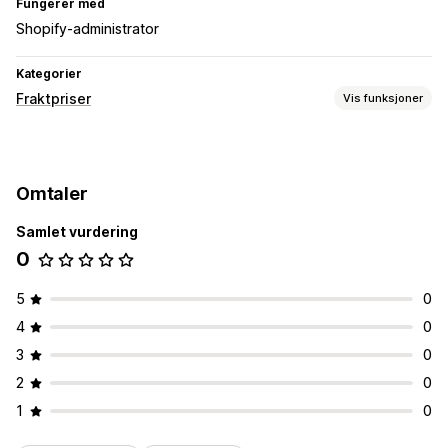
Fungerer med
Shopify-administrator
Kategorier
Fraktpriser
Vis funksjoner
Satsberegning
Transportørbasert
Dimensjonsbasert
Avstandsbasert
Omtaler
Produktbasert
Antallsbasert
Vektbasert
Postnummer
Multi-zone
Multi-origin
Samlet vurdering
0
Tilpasning
Leveringsdato
Leveringstid
5
0
4
0
3
0
2
0
1
0