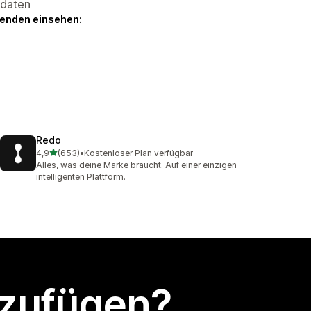
sdaten
genden einsehen:
Redo
von 5 Sternen
4,9
(653)
•
Kostenloser Plan verfügbar
653 Rezensionen insgesamt
Alles, was deine Marke braucht. Auf einer einzigen
intelligenten Plattform.
nzufügen?