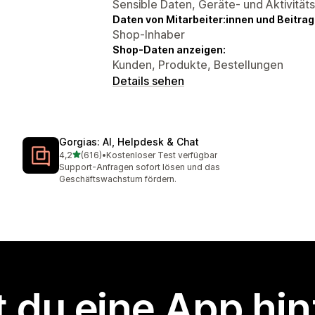
Sensible Daten, Geräte- und Aktivität
Daten von Mitarbeiter:innen und Beitra
Shop-Inhaber
Shop-Daten anzeigen:
Kunden, Produkte, Bestellungen
Details sehen
Gorgias: AI, Helpdesk & Chat
von 5 Sternen
4,2
(616)
•
Kostenloser Test verfügbar
616 Rezensionen insgesamt
Support-Anfragen sofort lösen und das
Geschäftswachstum fördern.
 du eine App hi