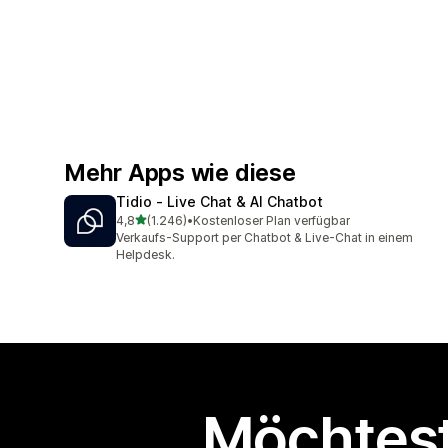
Mehr Apps wie diese
Tidio ‑ Live Chat & AI Chatbot
von 5 Sternen
4,8
(1.246)
•
Kostenloser Plan verfügbar
1246 Rezensionen insgesamt
Verkaufs-Support per Chatbot & Live-Chat in einem
Helpdesk.
Möchtest