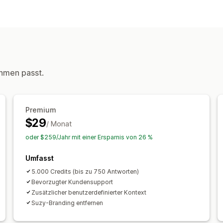
Kanäle
E-Mail
Help Center
Workflow-Automatisierung
Automatische Antwort
Antwortvorla
Nachverfolgung von Bestellungen
hmen passt.
Premium
$29
/ Monat
oder $259/Jahr mit einer Ersparnis von 26 %
Umfasst
5.000 Credits (bis zu 750 Antworten)
Bevorzugter Kundensupport
Zusätzlicher benutzerdefinierter Kontext
Suzy-Branding entfernen