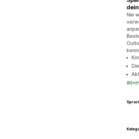
dein
Nie w
verwa
anpas
Beste
Outlo
kenns
Kom
Die
Akt
Ent
Sprac
Kateg