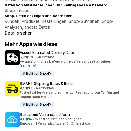
Daten von Mitarbeiter:innen und Beitragenden einsehen:
Shop-Inhaber
Shop-Daten anzeigen und bearbeiten:
Kunden, Produkte, Bestellungen, Shop-Guthaben, Shop-
Analysen, andere Daten
Details sehen
Mehr Apps wie diese
Essent Estimated Delivery Date
von 5 Sternen
5,0
(863)
•
Kostenlos
863 Rezensionen insgesamt
Voraussichtliches Lieferdatum plus Versandzeit anzeigen
(EDD/ETA)
Built for Shopify
SMART Shipping Rates & Rules
von 5 Sternen
4,9
(312)
•
Kostenlos
312 Rezensionen insgesamt
Postleitzahlen-Versandrechner zur Festlegung von Tarifen und
Regeln nach Produkt
Built for Shopify
Sendcloud Versandplattform
von 5 Sternen
4,6
(477)
•
Kostenloser Plan verfügbar
477 Rezensionen insgesamt
Europas #1 Versandsoftware für Onlineshops