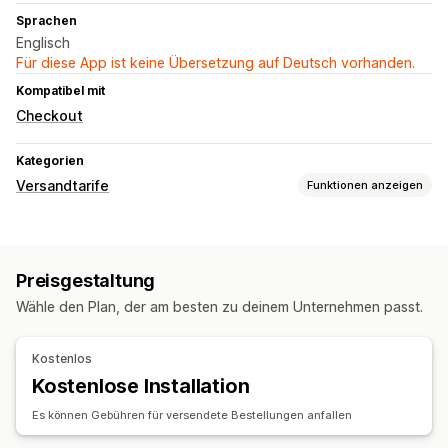
Sprachen
Englisch
Für diese App ist keine Übersetzung auf Deutsch vorhanden.
Kompatibel mit
Checkout
Kategorien
Versandtarife
Funktionen anzeigen
Tarifberechnung
Pauschale
Versanddienstleister-basiert
Preisgestaltung
Dimensionsbasiert
Entfernungsbasiert
Produktbasiert
Wähle den Plan, der am besten zu deinem Unternehmen passt.
Gewichtsbasiert
Mehrere Zonen
Mehrere Versandquellen
Anpassung
Kostenlos
Benutzerdefinierte Benachrichtigungen
Lieferdatum
Kostenlose Installation
Adressvalidierung
Umbenennungsoptionen
Es können Gebühren für versendete Bestellungen anfallen
Mehrere Währungen
Benutzerdefinierte Regeln