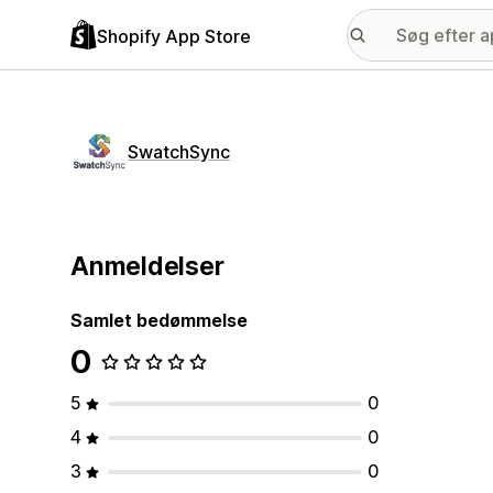
Shopify App Store
SwatchSync
Anmeldelser
Samlet bedømmelse
0
5
0
4
0
3
0