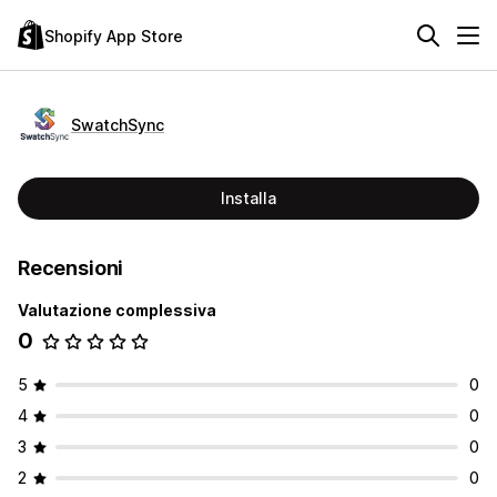
Shopify App Store
SwatchSync
Installa
Recensioni
Valutazione complessiva
0
5
0
4
0
3
0
2
0