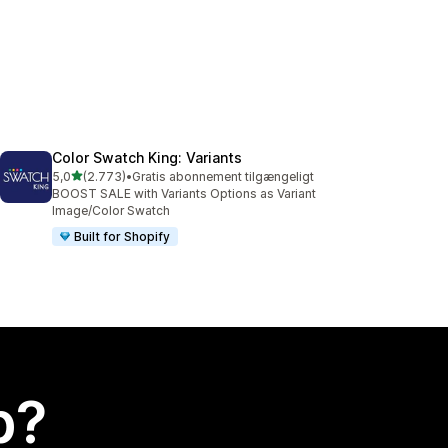
Color Swatch King: Variants
ud af 5 stjerner
5,0
(2.773)
•
Gratis abonnement tilgængeligt
2773 anmeldelser i alt
BOOST SALE with Variants Options as Variant
Image/Color Swatch
Built for Shopify
p?