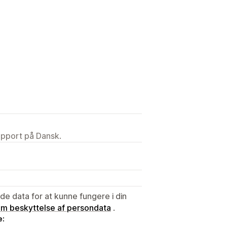
upport på Dansk.
e data for at kunne fungere i din
 om beskyttelse af persondata
.
e: