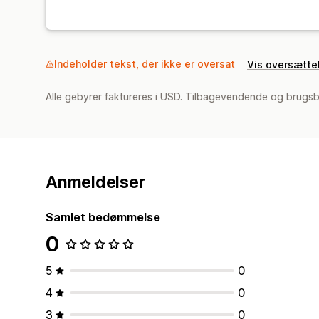
Indeholder tekst, der ikke er oversat
Vis oversætte
Alle gebyrer faktureres i USD. Tilbagevendende og brugsb
Anmeldelser
Samlet bedømmelse
0
5
0
4
0
3
0