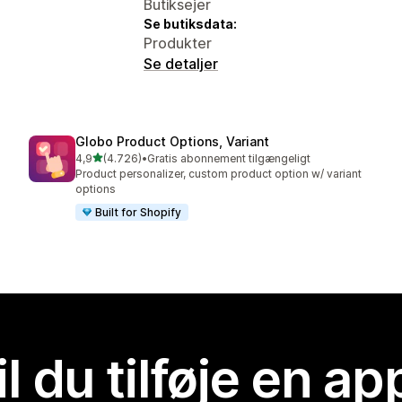
Butiksejer
Se butiksdata:
Produkter
Se detaljer
Globo Product Options, Variant
ud af 5 stjerner
4,9
(4.726)
•
Gratis abonnement tilgængeligt
4726 anmeldelser i alt
Product personalizer, custom product option w/ variant
options
Built for Shopify
il du tilføje en ap