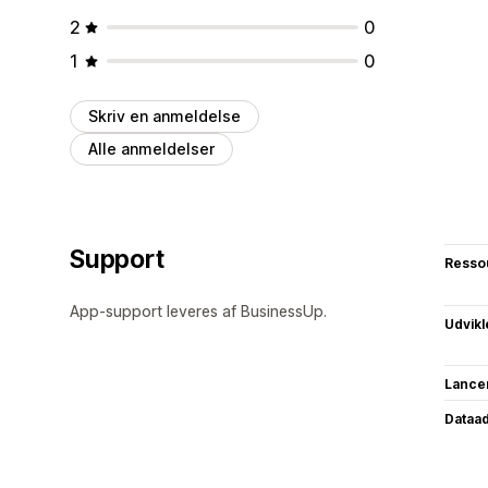
2
0
1
0
Skriv en anmeldelse
Alle anmeldelser
Support
Resso
App-support leveres af BusinessUp.
Udvikl
Lance
Dataa