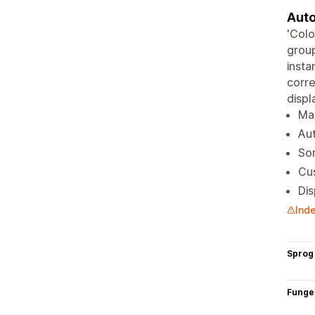
Auto
'Colo
group
insta
corre
displ
Man
Aut
Sor
Cus
Dis
Inde
Sprog
Funge