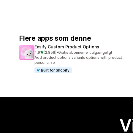
Flere apps som denne
Easify Custom Product Options
ud af 5 stjerner
4,9
(2.858)
•
Gratis abonnement tilgængeligt
2858 anmeldelser i alt
Add product options variants options with product
personalizer
Built for Shopify
V