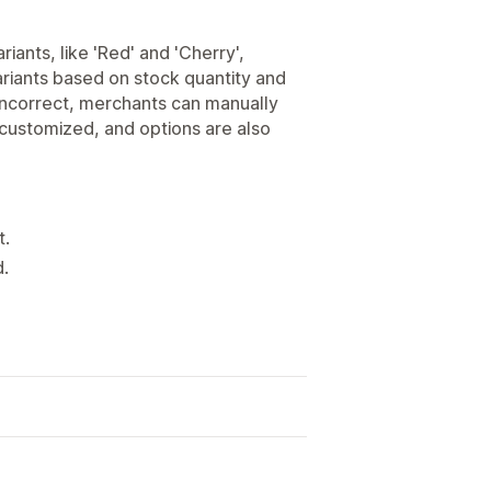
iants, like 'Red' and 'Cherry',
ariants based on stock quantity and
 incorrect, merchants can manually
 customized, and options are also
t.
.