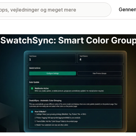
Gennem
ri med udvalgte billeder