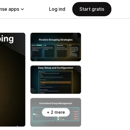
se apps
Log ind
Start gratis
+ 2 mere