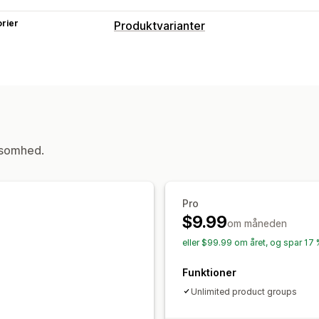
rier
Produktvarianter
Tilpasning
Afkrydsningsfelter
Prøver
Visning af
Lager
Lagertilgængelighed
ksomhed.
Pro
$9.99
om måneden
eller $99.99 om året, og spar 17
Funktioner
Unlimited product groups