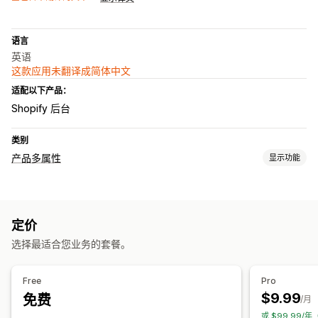
语言
英语
这款应用未翻译成简体中文
适配以下产品：
Shopify 后台
类别
产品多属性
显示功能
自定义
复选框
样本
多属性显示
定价
库存
选择最适合您业务的套餐。
库存供货情况
Free
Pro
$9.99
免费
/月
或 $99.99/年