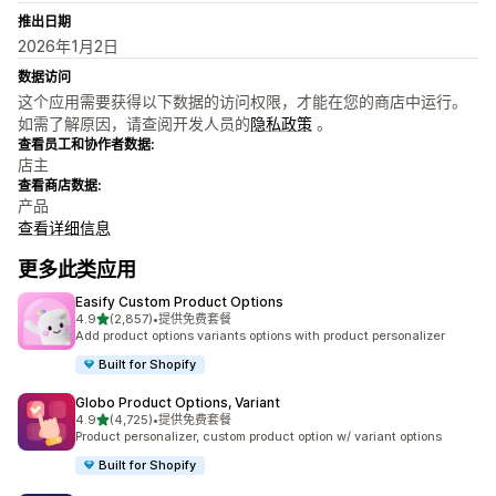
推出日期
2026年1月2日
数据访问
这个应用需要获得以下数据的访问权限，才能在您的商店中运行。
如需了解原因，请查阅开发人员的
隐私政策
。
查看员工和协作者数据:
店主
查看商店数据:
产品
查看详细信息
更多此类应用
Easify Custom Product Options
星（满分 5 星）
4.9
(2,857)
•
提供免费套餐
总共 2857 条评论
Add product options variants options with product personalizer
Built for Shopify
Globo Product Options, Variant
星（满分 5 星）
4.9
(4,725)
•
提供免费套餐
总共 4725 条评论
Product personalizer, custom product option w/ variant options
Built for Shopify