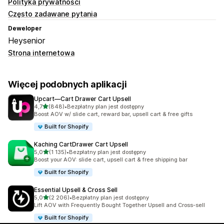
Polityka prywatności
Często zadawane pytania
Deweloper
Heysenior
Strona internetowa
Więcej podobnych aplikacji
Upcart—Cart Drawer Cart Upsell
na 5 gwiazdek
4,7
(848)
•
Bezpłatny plan jest dostępny
Łączna liczba recenzji: 848
Boost AOV w/ slide cart, reward bar, upsell cart & free gifts
Built for Shopify
Kaching CartDrawer Cart Upsell
na 5 gwiazdek
5,0
(1 135)
•
Bezpłatny plan jest dostępny
Łączna liczba recenzji: 1135
Boost your AOV: slide cart, upsell cart & free shipping bar
Built for Shopify
Essential Upsell & Cross Sell
na 5 gwiazdek
5,0
(2 206)
•
Bezpłatny plan jest dostępny
Łączna liczba recenzji: 2206
Lift AOV with Frequently Bought Together Upsell and Cross-sell
Built for Shopify