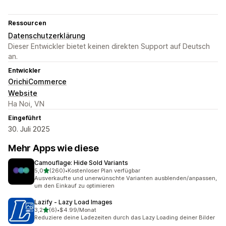
Ressourcen
Datenschutzerklärung
Dieser Entwickler bietet keinen direkten Support auf Deutsch
an.
Entwickler
OrichiCommerce
Website
Ha Noi, VN
Eingeführt
30. Juli 2025
Mehr Apps wie diese
Camouflage: Hide Sold Variants
von 5 Sternen
5,0
(260)
•
Kostenloser Plan verfügbar
260 Rezensionen insgesamt
Ausverkaufte und unerwünschte Varianten ausblenden/anpassen,
um den Einkauf zu optimieren
Lazify ‑ Lazy Load Images
von 5 Sternen
3,2
(6)
•
$4.99/Monat
6 Rezensionen insgesamt
Reduziere deine Ladezeiten durch das Lazy Loading deiner Bilder