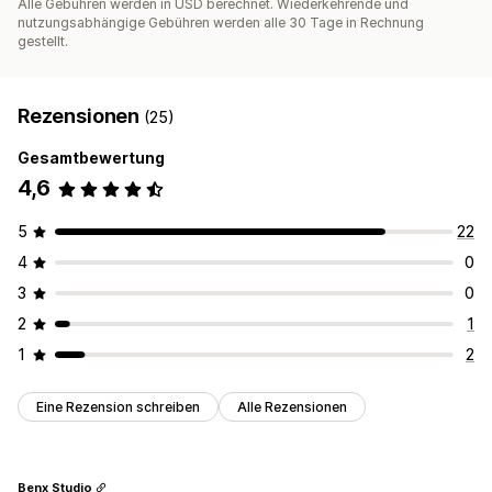
Alle Gebühren werden in USD berechnet. Wiederkehrende und
nutzungsabhängige Gebühren werden alle 30 Tage in Rechnung
gestellt.
Rezensionen
(25)
Gesamtbewertung
4,6
5
22
4
0
3
0
2
1
1
2
Eine Rezension schreiben
Alle Rezensionen
Benx Studio