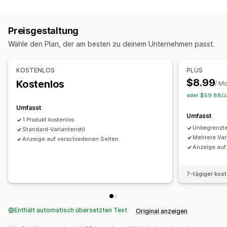
Anpassung
Farbfelder
Variantenanzeige
Preisgestaltung
Inventar
Wähle den Plan, der am besten zu deinem Unternehmen passt.
Benachrichtigungen über niedrige Lagerbestände
Ausverkaufte Artikel ausblenden
Bestandsverfügbarkeit
KOSTENLOS
PLUS
Anzeige der verfügbaren Artikel
Manuelle Updates
$8.99
Kostenlos
/ M
Automatische Updates
oder $59.88/Ja
Umfasst
Umfasst
1 Produkt kostenlos
Unbegrenzte
Standard-Variantenstil
Mehrere Var
Anzeige auf verschiedenen Seiten
Anzeige auf
7-tägiger kos
Enthält automatisch übersetzten Text
Original anzeigen