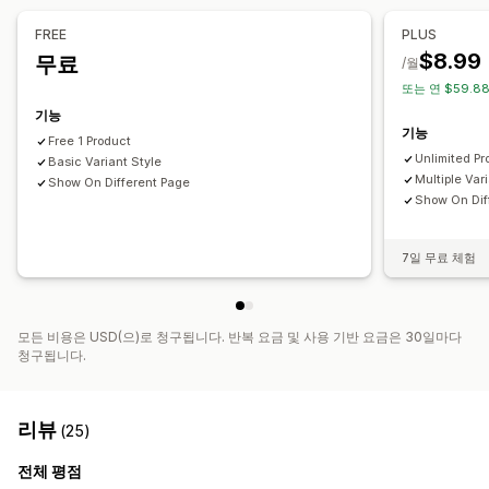
재고 보유 표시
수동 업데이트
자동 업데이트
FREE
PLUS
$8.99
무료
/월
또는 연 $59.8
기능
기능
Free 1 Product
Unlimited Pr
Basic Variant Style
Multiple Var
Show On Different Page
Show On Dif
7일 무료 체험
모든 비용은 USD(으)로 청구됩니다. 반복 요금 및 사용 기반 요금은 30일마다
청구됩니다.
리뷰
(25)
전체 평점