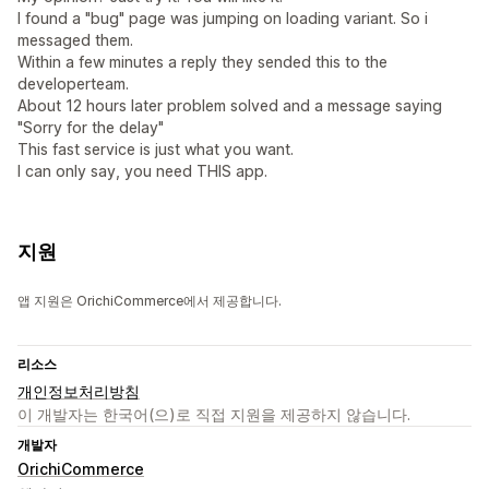
I found a "bug" page was jumping on loading variant. So i
messaged them.
Within a few minutes a reply they sended this to the
developerteam.
About 12 hours later problem solved and a message saying
"Sorry for the delay"
This fast service is just what you want.
I can only say, you need THIS app.
지원
앱 지원은 OrichiCommerce에서 제공합니다.
리소스
개인정보처리방침
이 개발자는 한국어(으)로 직접 지원을 제공하지 않습니다.
개발자
OrichiCommerce