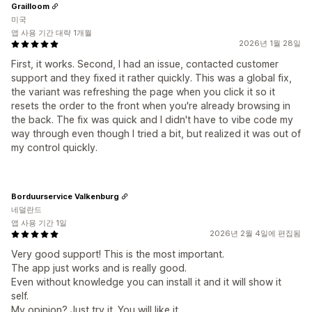
Grailloom
미국
앱 사용 기간 대략 1개월
2026년 1월 28일
First, it works. Second, I had an issue, contacted customer
support and they fixed it rather quickly. This was a global fix,
the variant was refreshing the page when you click it so it
resets the order to the front when you're already browsing in
the back. The fix was quick and I didn't have to vibe code my
way through even though I tried a bit, but realized it was out of
my control quickly.
Borduurservice Valkenburg
네덜란드
앱 사용 기간 1일
2026년 2월 4일에 편집됨
Very good support! This is the most important.
The app just works and is really good.
Even without knowledge you can install it and it will show it
self.
My opinion? Just try it. You will like it.