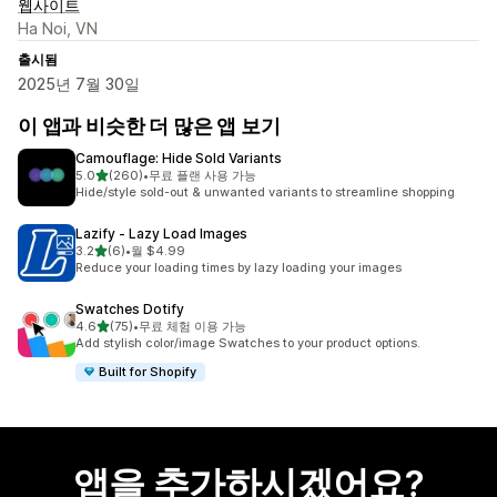
웹사이트
Ha Noi, VN
출시됨
2025년 7월 30일
이 앱과 비슷한 더 많은 앱 보기
Camouflage: Hide Sold Variants
별 5개 중
5.0
(260)
•
무료 플랜 사용 가능
총 리뷰 260개
Hide/style sold-out & unwanted variants to streamline shopping
Lazify ‑ Lazy Load Images
별 5개 중
3.2
(6)
•
월 $4.99
총 리뷰 6개
Reduce your loading times by lazy loading your images
Swatches Dotify
별 5개 중
4.6
(75)
•
무료 체험 이용 가능
총 리뷰 75개
Add stylish color/image Swatches to your product options.
Built for Shopify
앱을 추가하시겠어요?