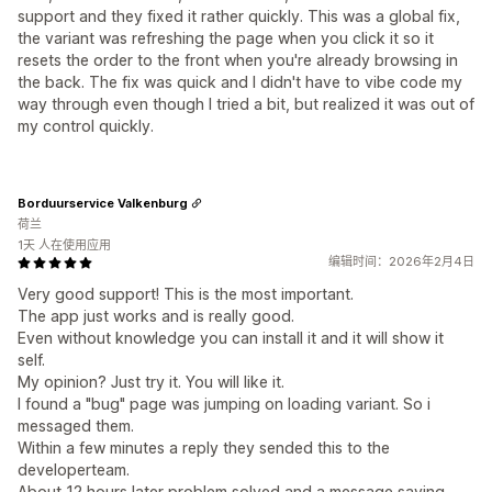
support and they fixed it rather quickly. This was a global fix,
the variant was refreshing the page when you click it so it
resets the order to the front when you're already browsing in
the back. The fix was quick and I didn't have to vibe code my
way through even though I tried a bit, but realized it was out of
my control quickly.
Borduurservice Valkenburg
荷兰
1天 人在使用应用
编辑时间：2026年2月4日
Very good support! This is the most important.
The app just works and is really good.
Even without knowledge you can install it and it will show it
self.
My opinion? Just try it. You will like it.
I found a "bug" page was jumping on loading variant. So i
messaged them.
Within a few minutes a reply they sended this to the
developerteam.
About 12 hours later problem solved and a message saying