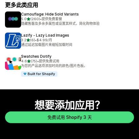
更多此类应用
Camouflage: Hide Sold Variants
星（满分 5 星）
5.0
(260)
•
提供免费套餐
总共 260 条评论
隐藏售罄及多余多属性或设置其样式，简化购物体验
Lazify ‑ Lazy Load Images
星（满分 5 星）
3.2
(6)
•
$4.99/月
总共 6 条评论
通过延迟加载图片来缩短加载时间
Swatches Dotify
星（满分 5 星）
4.6
(75)
•
提供免费试用
总共 75 条评论
为您的产品选项添加时尚的颜色/图片色板。
Built for Shopify
想要添加应用？
免费试用 Shopify 3 天