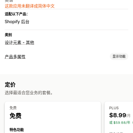
这款应用未翻译成简体中文
适配以下产品：
Shopify 后台
类别
设计元素 - 其他
产品多属性
显示功能
自定义
样本
多属性显示
定价
库存
选择最适合您业务的套餐。
库存不足提醒
隐藏缺货商品
库存供货情况
有货显示
手动更新
自动更新
免费
PLUS
$8.99
免费
/月
或 $59.88/
特色功能