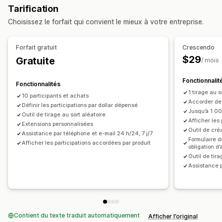
Tarification
Parrainage d’un ami
Tirages au sort
Loteries
Choisissez le forfait qui convient le mieux à votre entreprise.
Gestion des soumissions
Saisie automatique
Saisie des abonnements
Forfait gratuit
Crescendo
Saisie de partage social
$29
Gratuite
/ mois
Sélection automatique des gagnants
Suivi des conversions
Analyses de données
Fonctionnalit
Fonctionnalités
1 tirage au s
10 participants et achats
Personnalisation
Accorder des
Définir les participations par dollar dépensé
Image de marque
Champs de formulaire
Jusqu’à 1 0
Outil de tirage au sort aléatoire
Afficher les
Pages de destination
Extensions personnalisées
Widget de boutique en ligne
Outil de cré
Assistance par téléphone et e-mail 24 h/24, 7 j/7
Formulaire d
Afficher les participations accordées par produit
obligation d
Outil de tira
Assistance p
Contient du texte traduit automatiquement
Afficher l’original