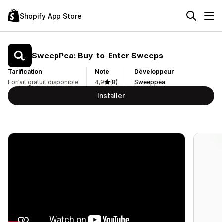
Shopify App Store
SweepPea: Buy‑to‑Enter Sweeps
Tarification
Note
Développeur
Forfait gratuit disponible
4,9
(8)
Sweeppea
Installer