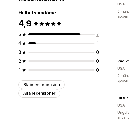
USA
2 måna
Helhetsomdöme
appen
4,9
5
7
4
1
3
0
2
0
Red R
USA
1
0
2 måna
appen
Skriv en recension
Alla recensioner
DirtH
USA
Ungefä
använd