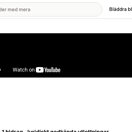
Bläddra b
ri med utvalda bilder
= 1 bidrag. Juridiskt godkända utlottningar