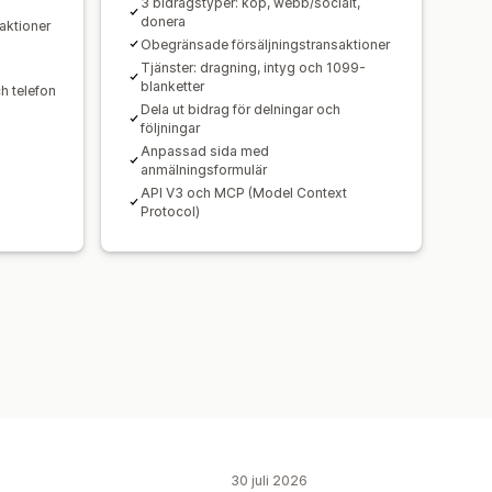
3 bidragstyper: köp, webb/socialt,
donera
saktioner
Obegränsade försäljningstransaktioner
Tjänster: dragning, intyg och 1099-
blanketter
ch telefon
Dela ut bidrag för delningar och
följningar
Anpassad sida med
anmälningsformulär
API V3 och MCP (Model Context
Protocol)
30 juli 2026