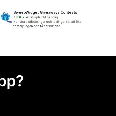
SweepWidget Giveaways Contests
av 5 stjärnor
4,8
(9)
•
Gratisplan tillgänglig
9 recensioner totalt
Kör virala utlottningar och tävlingar för att öka
försäljningen och få fler kunder.
app?