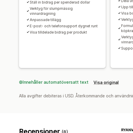
Dela u
Ställ in bidrag per spenderad dollar
Upp til
Verktyg för slumpmässig
Visa b
vinnardragning
Verktyg
Anpassade tillägg
Formul
E-post- och telefonsupport dygnet runt
köpkra
Visa tilldelade bidrag per produkt
Verkty
vinnar
Suppor
Innehåller automatöversatt text
Visa original
Alla avgifter debiteras i USD. Återkommande och användni
Recensioner
RYANV
(8)