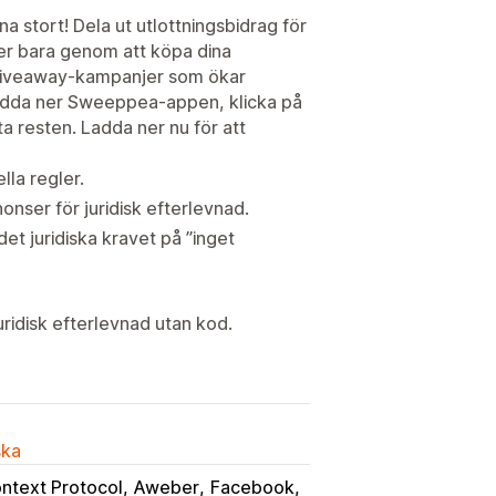
a stort! Dela ut utlottningsbidrag för
ser bara genom att köpa dina
 giveaway-kampanjer som ökar
Ladda ner Sweeppea-appen, klicka på
ta resten. Ladda ner nu för att
la regler.
onser för juridisk efterlevnad.
det juridiska kravet på ”inget
uridisk efterlevnad utan kod.
ska
ntext Protocol
Aweber
Facebook