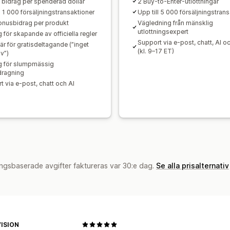
t bidrag per spenderad dollar
2 Buy-to-Enter-utlottningar
l 1 000 försäljningstransaktioner
Upp till 5 000 försäljningstran
onusbidrag per produkt
Vägledning från mänsklig
utlottningsexpert
 för skapande av officiella regler
Support via e-post, chatt, AI o
är för gratisdeltagande (”inget
(kl. 9–17 ET)
v”)
g för slumpmässig
dragning
t via e-post, chatt och AI
ngsbaserade avgifter faktureras var 30:e dag.
Se alla prisalternativ
ISION