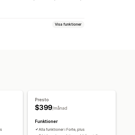
Visa funktioner
rva en vän
Lotterier
Utlottningar
sinmatning
k val av vinnare
g
Presto
andningssidor
$399
/månad
Funktioner
us
Alla funktioner i Forte, plus