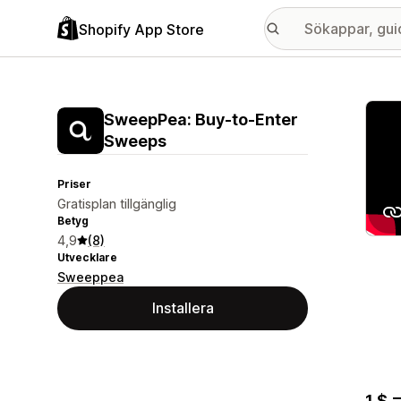
Shopify App Store
Galle
SweepPea: Buy‑to‑Enter
Sweeps
Priser
Gratisplan tillgänglig
Betyg
4,9
(8)
Utvecklare
Sweeppea
Installera
1 $ 