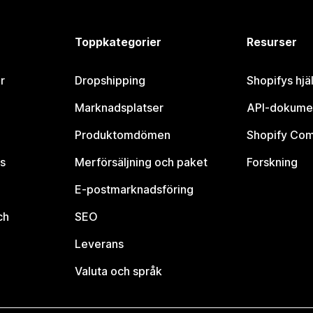
Toppkategorier
Resurser
r
Dropshipping
Shopifys hjä
Marknadsplatser
API-dokume
Produktomdömen
Shopify Co
s
Merförsäljning och paket
Forskning
E-postmarknadsföring
ch
SEO
Leverans
Valuta och språk