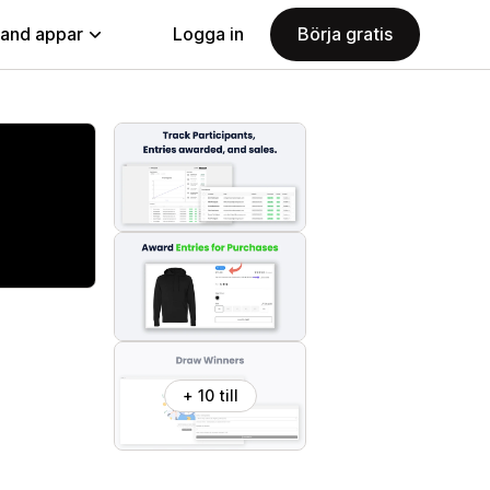
land appar
Logga in
Börja gratis
+ 10 till