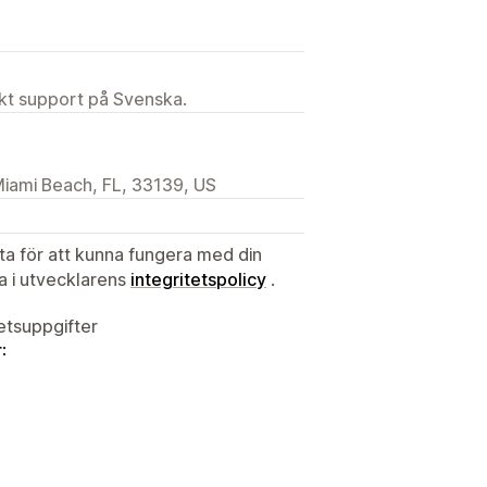
ekt support på Svenska.
Miami Beach, FL, 33139, US
ata för att kunna fungera med din
ta i utvecklarens
integritetspolicy
.
tetsuppgifter
: