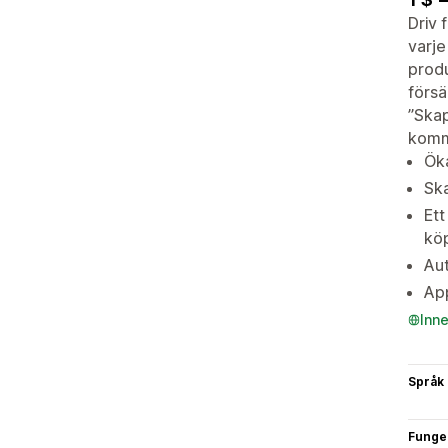
Driv 
varje
produ
försä
”Skap
komm
Öka
Ska
Ett
köp
Aut
App
Inn
Språk
Funge