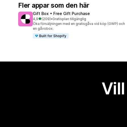
Fler appar som den här
Gift Box • Free Gift Purchase
av 5 stjärnor
4,9
(209)
•
Gratisplan tillgänglig
209 recensioner totalt
Öka försäljningen med en gratisgåva vid köp (GWP) och
en gåvobox.
Built for Shopify
Vil