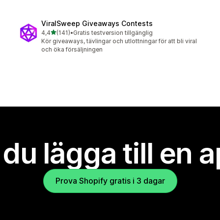
ViralSweep Giveaways Contests
av 5 stjärnor
4,4
(141)
•
Gratis testversion tillgänglig
141 recensioner totalt
Kör giveaways, tävlingar och utlottningar för att bli viral
och öka försäljningen
l du lägga till en 
Prova Shopify gratis i 3 dagar