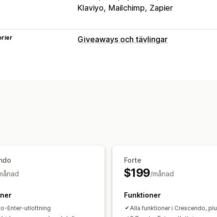
Klaviyo
Mailchimp
Zapier
rier
Giveaways och tävlingar
Kampanjtyper
Årsdag
Födelsedag
Köpbaserad
Vä
Hantering av inskickningar
Automatisk inmatning
Prenumeration
Inmatning av social delning
Automatis
Konverteringsspårning
Analysverkty
Anpassning
ndo
Forte
Varumärkeshantering
Formulärfält
L
$199
månad
/månad
Widget för digitala skyltfönster
oner
Funktioner
to-Enter-utlottning
Alla funktioner i Crescendo, pl