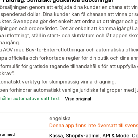
försäljningen genom att erbjuda dina kunder en chans att vinn
 spenderad dollar! Dina kunder kan få chansen att vinna pri
kter. Sweeppea gör det enkelt att ordna utlottningar och
ljningen och ordervärdet. Det är enkelt att komma igång! 
a utlottning”, ställ in start- och slutdatum och låt appen skö
a igång.
 AOV med Buy-to-Enter-utlottningar och automatiska officiel
pa officiella och förkortade regler för din butik och dina ann
 formulär för gratisdeltagande tillhandahålls för att uppfylla 
krav”.
omatiskt verktyg för slumpmässig vinnardragning.
en förhindrar automatiskt vanliga juridiska fallgropar med j
ehåller automatöversatt text
Visa original
engelska
Denna app finns inte översatt till sven
rar med
Kassa
Shopify-admin
API & Model Co