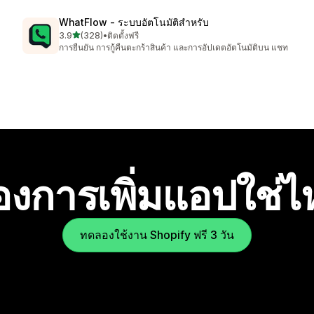
WhatFlow ‑ ระบบอัตโนมัติสำหรับ
เต็ม 5 ดาว
3.9
(328)
•
ติดตั้งฟรี
ทั้งหมด 328 รีวิว
การยืนยัน การกู้คืนตะกร้าสินค้า และการอัปเดตอัตโนมัติบน แชท
องการเพิ่มแอปใช่
ทดลองใช้งาน Shopify ฟรี 3 วัน