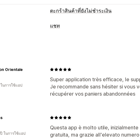
ตะกร้าสินค้าที่ยังไม่ชำระเงิน
การกู้คืนตะกร้าสินค้า
แชท
อีเมลเตือนความจำ
ป๊อปอัพการออก
แคม
การรับส่งข้อความแบบเรียลไทม์
โฆษณาแบบกำหนดเป้าหมายซ้ำ
การแจ้
แชทบอท AI
ไลฟ์แชท
SMS
อีเมลแชท
การแจ้งเตือนแบบพุชบนเว็บ
การส่งข้อค
โซเชียลมีเดีย
การอัปโหลดไฟล์
หลายภา
ตะกร้าสินค้าแบบข้ามอุปกรณ์
ป๊อปอัพการ
การแจ้งเตือนแบบพุช
การติดต่อกลับ
การ
ข้อเสนอที่มีเวลาจำกัด
เกมและการแข่งขั
on Orientale
การวิเคราะห์ยอดขาย
การเข้ารหัส
ข้อมู
ขั้นตอนการทำงานอัตโนมัติ
Super application très efficace, le sup
น ในการใช้แอป
การตอบกลับอัตโนมัติ
Je recommande sans hésiter si vous v
ตัวเลือกการแสดงผล
récupérer vos paniers abandonnées
การกู้คืนตะกร้าสินค้า
การตรวจสอบ CO
การสร้างแบรนด์ที่กำหนดเอง
เครื่องมือส
คำแนะนำสินค้า
การตอบกลับด่วน
ตรว
ทริกเกอร์
เทมเพลต
วิดเจ็ตที่ปรับแต่งได้
อัปเดตคำสั่งซื้อ
เสนอสินค้าอื่นที่คล้ายกัน
กฎการกำหนดเป้าหมาย
การติดตามพฤติ
ss
การปรับแต่ง
Questa app è molto utile, inizialmente
สีและแบบอักษร
อีโมจิและสติกเกอร์
หน้
 ปี ในการใช้แอป
gratuita, ma grazie all'elevato numero 