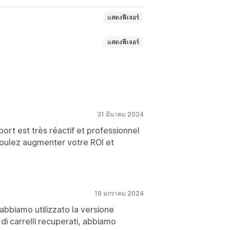
แสดงฟีเจอร์
แสดงฟีเจอร์
เปญส่วนบุคคล
งเตือนทาง SMS
การสนับสนุนด้วยเสียง
วิดีโอคอล
วามหลายช่องทาง
ษา
การแปลแบบเรียลไทม์
เลือกใช้
ข้อเสนอส่วนลด
ติดตามพฤติกรรม
น
การติดตามคอนเวอร์ชัน
31 มีนาคม 2024
ลเชิงลึกของลูกค้า
port est très réactif et professionnel
oulez augmenter votre ROI et
D
ส่วนลด
คำถามที่พบบ่อย
การทักทาย
ร้างป๊อปอัพ
รหัสส่วนลดที่กำหนดเอง
จสอบคำขอ
การแจ้งเตือนการจัดส่ง
หลายภาษา
การทดสอบ A/B
ขายเพิ่ม
แบบสำรวจ
ส่งทรานสคริปต์
กรรม
19 มกราคม 2024
 abbiamo utilizzato la versione
าต่างแชท
เวลาทำการ
ข้อความต้อนรับ
di carrelli recuperati, abbiamo