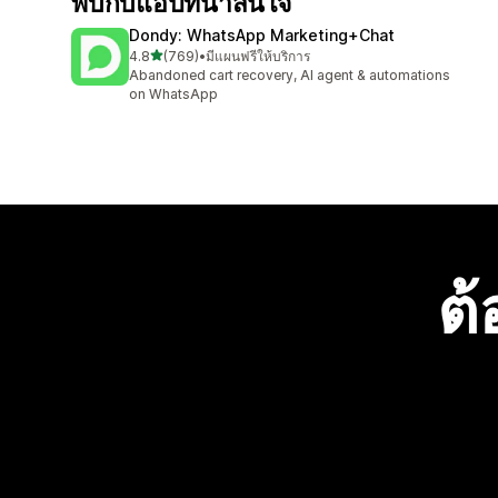
พบกับแอปที่น่าสนใจ
Dondy: WhatsApp Marketing+Chat
เต็ม 5 ดาว
4.8
(769)
•
มีแผนฟรีให้บริการ
ทั้งหมด 769 รีวิว
Abandoned cart recovery, AI agent & automations
on WhatsApp
ต้