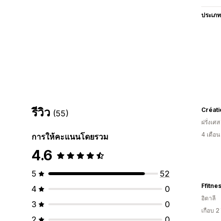
ประเภท
รีวิว
Créati
(55)
ฝรั่งเศส
4 เดือ
การให้คะแนนโดยรวม
4.6
5
52
Ffitne
4
0
อิตาลี
3
0
เกือบ 2
2
0