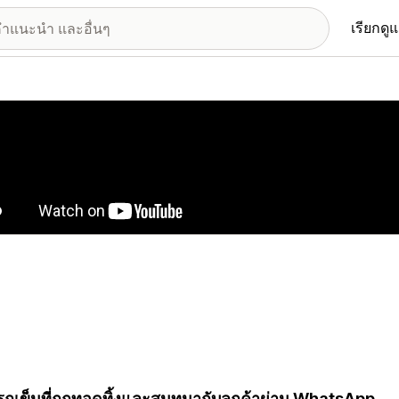
เรียกดู
อรีรูปภาพที่แสดง
ืนรถเข็นที่ถูกทอดทิ้งและสนทนากับลูกค้าผ่าน WhatsApp