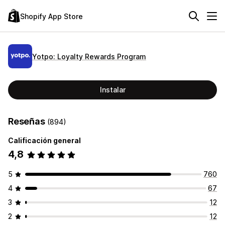
Shopify App Store
Yotpo: Loyalty Rewards Program
Instalar
Reseñas
(894)
Calificación general
4,8
5
760
4
67
3
12
2
12