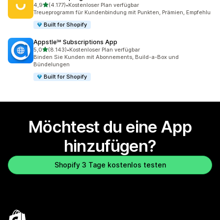
von 5 Sternen
4,9
(4.177)
•
Kostenloser Plan verfügbar
4177 Rezensionen insgesamt
Treueprogramm für Kundenbindung mit Punkten, Prämien, Empfehlu
Built for Shopify
Appstle℠ Subscriptions App
von 5 Sternen
5,0
(8.143)
•
Kostenloser Plan verfügbar
8143 Rezensionen insgesamt
Binden Sie Kunden mit Abonnements, Build-a-Box und
Bündelungen
Built for Shopify
Möchtest du eine App
hinzufügen?
Shopify 3 Tage kostenlos testen