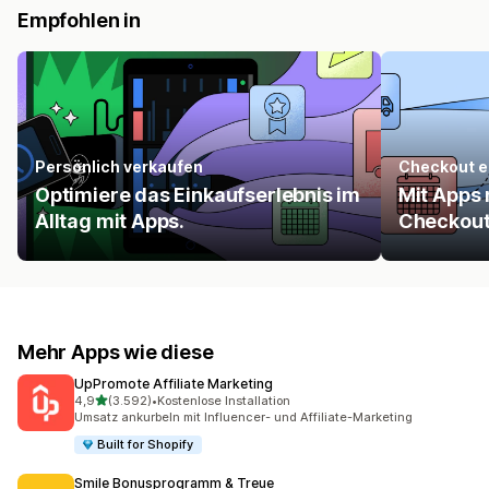
Empfohlen in
Persönlich verkaufen
Checkout e
Optimiere das Einkaufserlebnis im
Mit Apps
Alltag mit Apps.
Checkout
Mehr Apps wie diese
UpPromote Affiliate Marketing
von 5 Sternen
4,9
(3.592)
•
Kostenlose Installation
3592 Rezensionen insgesamt
Umsatz ankurbeln mit Influencer- und Affiliate-Marketing
Built for Shopify
Smile Bonusprogramm & Treue