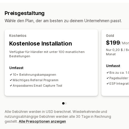
Prämienprogramme
Mitgliedschaften
VIP-Stufen
Preisgestaltung
Empfehlungen
Abonnements
Individuelle Programme
Wähle den Plan, der am besten zu deinem Unternehmen passt.
Prämien, die du anbieten kannst
Punkte
Rabatte
Coupons
Geschenke
Kostenlos
Gold
Geschenkgutscheine
Shop-Guthaben
POS-Prämien
$199
Kostenlose Installation
/ Mo
Versandtarife
Kostenloser Versand
Kostenlose Produkte
Nur 0,20 $ / B
Verfügbar für Händler mit unter 100 monatlichen
Frühzeitiger Zugriff
Exklusiver Zugriff
Monat
Bestellungen
Vergünstigungen für Mitglieder
Dienstleistungen
Umfasst
Umfasst
Individuelle Prämien
Bis zu ca. 1
10+ Belohnungskampagnen
Pagebuilder
Mächtiges Referral Programm
ESP Integra
Anpassbares Email Capture Tool
Alle Gebühren werden in USD berechnet. Wiederkehrende und
nutzungsabhängige Gebühren werden alle 30 Tage in Rechnung
gestellt.
Alle Preisoptionen anzeigen