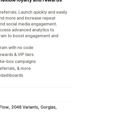
eferrals. Launch quickly and easily
nd more and increase repeat
and social media engagement.
Access advanced analytics to
gram to boost engagement and
gram with no code
ewards & VIP tiers
-the-box campaigns
eferrals, & more
 dashboards
 Flow
2048 Variants
Gorgias