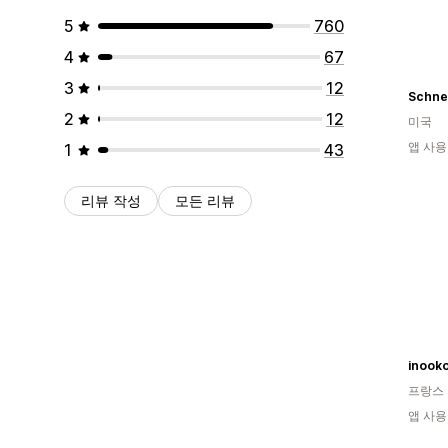
5
760
4
67
3
12
Schne
2
12
미국
앱 사용
1
43
리뷰 작성
모든 리뷰
inook
프랑스
앱 사용