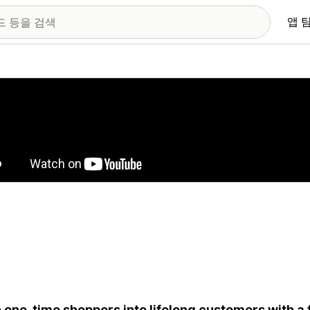
앱 
 이미지 갤러리
 one-time shoppers into lifelong customers with a 