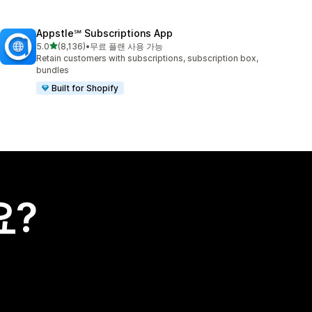
Appstle℠ Subscriptions App
별 5개 중
5.0
(8,136)
•
무료 플랜 사용 가능
총 리뷰 8136개
Retain customers with subscriptions, subscription box,
bundles
Built for Shopify
요?