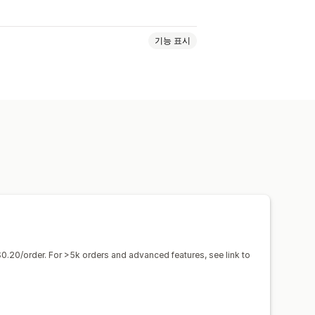
기능 표시
구독
사용자 지정 프로그램
스토어 크레딧
POS 리워드
배송료
 액세스
멤버십 특전
서비스
.20/order. For >5k orders and advanced features, see link to