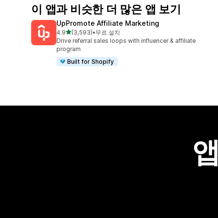
이 앱과 비슷한 더 많은 앱 보기
UpPromote Affiliate Marketing
별 5개 중
4.9
(3,593)
•
무료 설치
총 리뷰 3593개
Drive referral sales loops with influencer & affiliate
program
Built for Shopify
앱