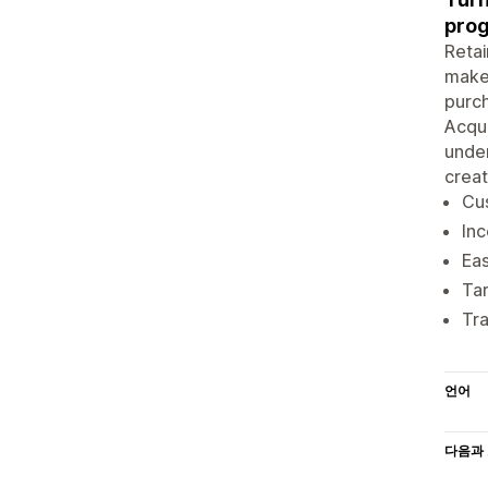
pro
Retai
make
purch
Acqui
unde
creat
Cu
Inc
Eas
Tar
Tr
언어
다음과 