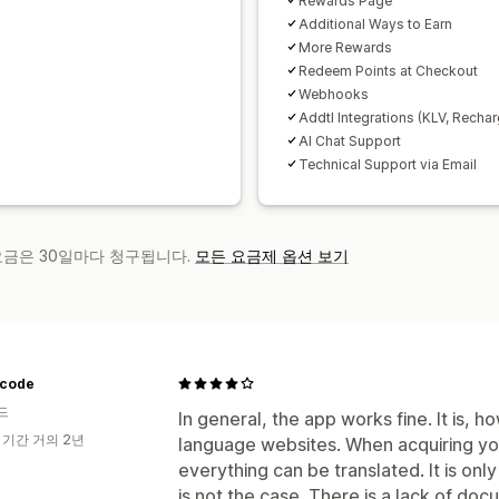
Rewards Page
Additional Ways to Earn
More Rewards
Redeem Points at Checkout
Webhooks
Addtl Integrations (KLV, Rechar
AI Chat Support
Technical Support via Email
 요금은 30일마다 청구됩니다.
모든 요금제 옵션 보기
code
드
In general, the app works fine. It is, h
 기간 거의 2년
language websites. When acquiring you
everything can be translated. It is only
is not the case. There is a lack of do