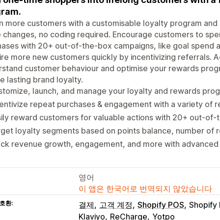
gram.
n more customers with a customisable loyalty program and r
 changes, no coding required. Encourage customers to spe
ases with 20+ out-of-the-box campaigns, like goal spend 
re more new customers quickly by incentivizing referrals. 
rstand customer behaviour and optimise your rewards pro
e lasting brand loyalty.
stomize, launch, and manage your loyalty and rewards pro
entivize repeat purchases & engagement with a variety of r
ily reward customers for valuable actions with 20+ out-of
get loyalty segments based on points balance, number of r
ack revenue growth, engagement, and more with advanced
영어
이 앱은 한국어로 번역되지 않았습니다
호환:
결제
고객 계정
Shopify POS
Shopify
Klaviyo
ReCharge
Yotpo