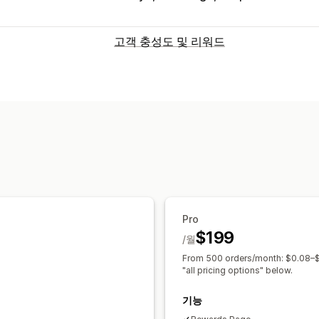
고객 충성도 및 리워드
프로그램 유형
리워드 프로그램
멤버십
VIP 등급
추천
제공할 수 있는 리워드
포인트
할인
쿠폰
기프트
기프트 카드
무료 배송
무료 제품
얼리 액세스
독점
사용자 지정 리워드
Pro
$199
/월
From 500 orders/month: $0.08–$0
"all pricing options" below.
기능