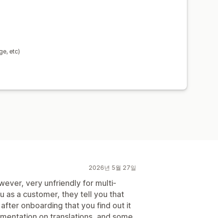
ge, etc)
2026년 5월 27일
owever, very unfriendly for multi-
 as a customer, they tell you that
 after onboarding that you find out it
cumentation on translations, and some