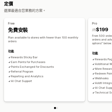
定價
可提供的獎勵
選擇最適合您業務的方案。
點數
折扣
優惠券
禮品
禮品卡
商店抵用金
POS 獎勵
運費費率
免運費
免費商品
搶先體驗
專屬體驗
會員福利
服務
Free
Pro
自訂獎勵
$199
免費安裝
/月
From 500 orde
Plan available to stores with fewer than 100 monthly
orders and adv
orders
options" below.
功能
功能
Rewards Sticky Bar
Rewards Pa
Earn Points for Purchases
Additional W
Points Exchanged for Discounts
More Rewar
Referral Program
Redeem Poin
Reporting and Analytics
Webhooks
AI Chat Support
Addtl Integr
AI Chat Supp
Technical Su