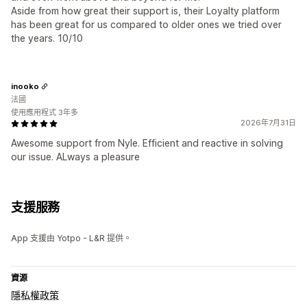
Aside from how great their support is, their Loyalty platform
has been great for us compared to older ones we tried over
the years. 10/10
inooko
法國
使用應用程式 3年多
2026年7月31日
Awesome support from Nyle. Efficient and reactive in solving
our issue. ALways a pleasure
支援服務
App 支援由 Yotpo - L&R 提供。
資源
隱私權政策