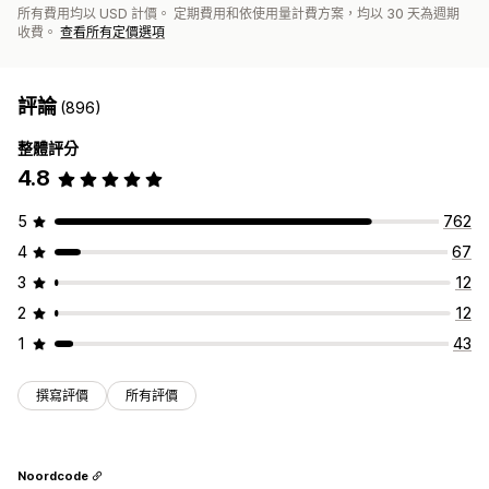
所有費用均以 USD 計價。 定期費用和依使用量計費方案，均以 30 天為週期
收費。
查看所有定價選項
評論
(896)
整體評分
4.8
5
762
4
67
3
12
2
12
1
43
撰寫評價
所有評價
Noordcode