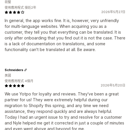
荷蘭
使用應用程式 接近2年
2026年5月27日
In general, the app works fine. It is, however, very unfriendly
for multi-language websites. When acquiring you as a
customer, they tell you that everything can be translated. It is
only after onboarding that you find out it is not the case. There
is a lack of documentation on translations, and some
functionality can't be translated at all. Be aware.
Schneiders
美國
使用應用程式 4個月
2026年5月20日
We use Yotpo for loyalty and reviews. They've been a great
partner for us! They were extremely helpful during our
migration to Shopify this spring, and any time we need
assistance, they respond quickly and are always helpful.
Today I had an urgent issue to try and resolve for a customer
and Nyle helped me get it corrected in just a couple of minutes
and even went above and beyond for me.