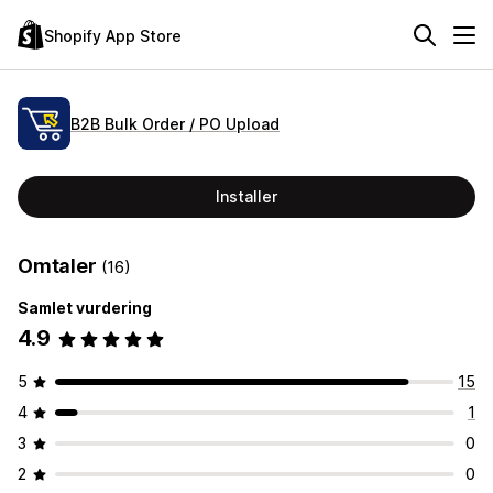
Shopify App Store
B2B Bulk Order / PO Upload
Installer
Omtaler
(16)
Samlet vurdering
4.9
5
15
4
1
3
0
2
0