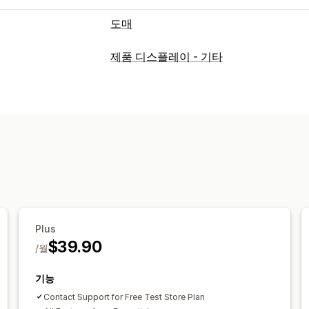
도매
주문 관리
제품 디스플레이 - 기타
대량 처리
주문 양식
수동 주문
발주 
가져오기 및 내보내기
Plus
$39.90
/월
기능
Contact Support for Free Test Store Plan