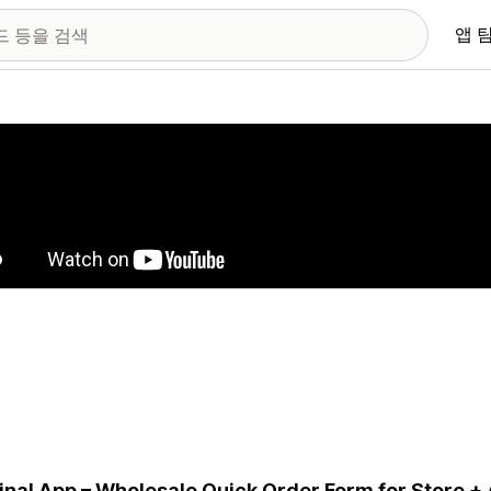
앱 
 이미지 갤러리
inal App – Wholesale Quick Order Form for Store +