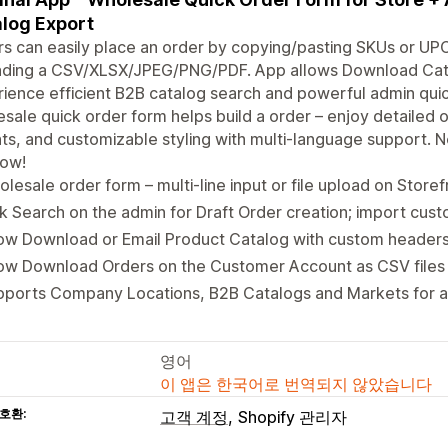
log Export
s can easily place an order by copying/pasting SKUs or UP
ading a CSV/XLSX/JPEG/PNG/PDF. App allows Download Cata
ience efficient B2B catalog search and powerful admin quick
sale quick order form helps build a order – enjoy detailed 
hts, and customizable styling with multi-language support. N
now!
lesale order form – multi-line input or file upload on Store
k Search on the admin for Draft Order creation; import cus
ow Download or Email Product Catalog with custom headers
low Download Orders on the Customer Account as CSV files
pports Company Locations, B2B Catalogs and Markets for a
영어
이 앱은 한국어로 번역되지 않았습니다
호환:
고객 계정
Shopify 관리자