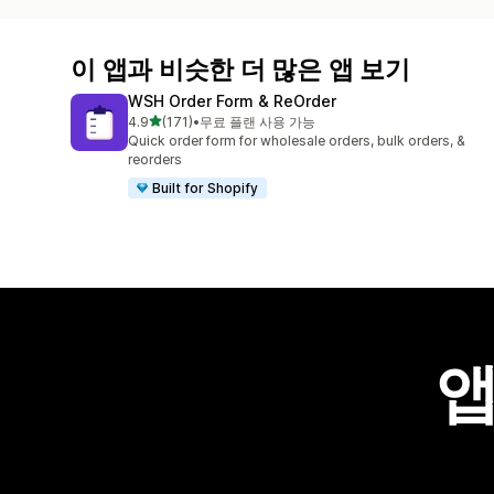
이 앱과 비슷한 더 많은 앱 보기
WSH Order Form & ReOrder
별 5개 중
4.9
(171)
•
무료 플랜 사용 가능
총 리뷰 171개
Quick order form for wholesale orders, bulk orders, &
reorders
Built for Shopify
앱