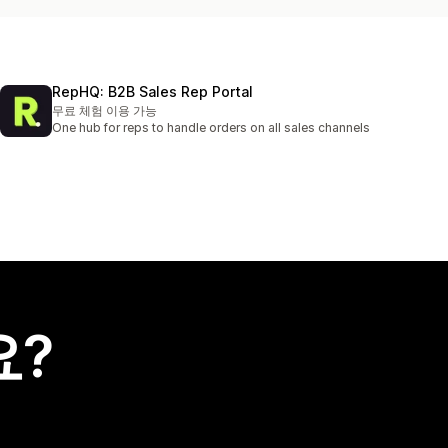
RepHQ: B2B Sales Rep Portal
무료 체험 이용 가능
One hub for reps to handle orders on all sales channels
요?