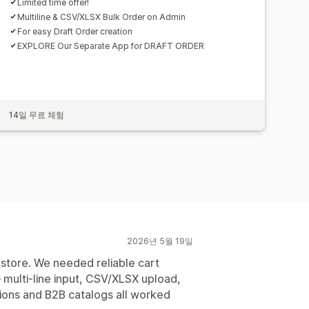
Limited time offer!
Multiline & CSV/XLSX Bulk Order on Admin
For easy Draft Order creation
EXPLORE Our Separate App for DRAFT ORDER
14일 무료 체험
2026년 5월 19일
 store. We needed reliable cart
— multi-line input, CSV/XLSX upload,
ions and B2B catalogs all worked