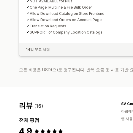
NOT AVAILABLE for Plus
One Page: Multiline & File Bulk Order
Allow Download Catalog on Store Frontend
Allow Download Orders on Account Page
Translation Requests
SUPPORT of Company Location Catalogs
14일 무료 체험
모든 비용은 USD(으)로 청구됩니다. 반복 요금 및 사용 기반
리뷰
(16)
아랍에
앱 사용
전체 평점
4.9