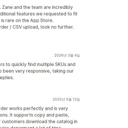
t. Zane and the team are incredibly
ditional features we requested to fit
 is rare on the App Store.
rder / CSV upload, look no further.
2026년 3월 4일
rs to quickly find multiple SKUs and
 been very responsive, taking our
eplies.
2025년 9월 12일
der works perfectly and is very
tions. It supports copy and paste,
 customers download the catalog in
vice deparment a lot of time.