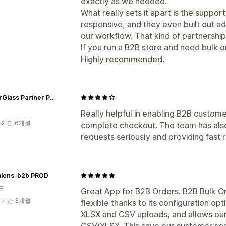
exactly as we needed.
What really sets it apart is the suppor
responsive, and they even built out ad
our workflow. That kind of partnership
If you run a B2B store and need bulk o
Highly recommended.
PanzerGlass Partner Portal
Really helpful in enabling B2B custome
 기간 6개월
complete checkout. The team has also
requests seriously and providing fast r
talens-b2b PROD
드
Great App for B2B Orders. B2B Bulk Or
 기간 3개월
flexible thanks to its configuration op
XLSX and CSV uploads, and allows our
CSV/XLSX. This save our customer ser