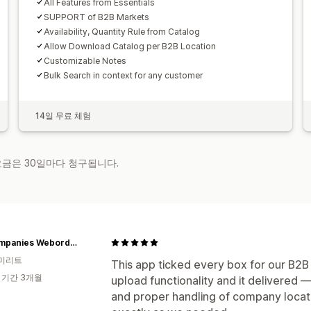
All Features from Essentials
SUPPORT of B2B Markets
Availability, Quantity Rule from Catalog
Allow Download Catalog per B2B Location
Customizable Notes
Bulk Search in context for any customer
14일 무료 체험
 요금은 30일마다 청구됩니다.
SV Companies Weborder UAE
미리트
This app ticked every box for our B2B
 기간 3개월
upload functionality and it delivered 
and proper handling of company locat