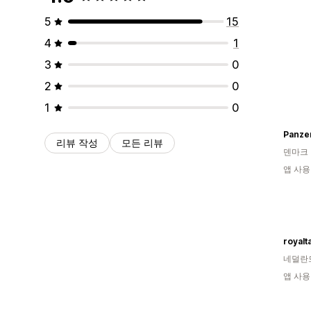
5
15
4
1
3
0
2
0
1
0
리뷰 작성
모든 리뷰
덴마크
앱 사용
royal
네덜란
앱 사용