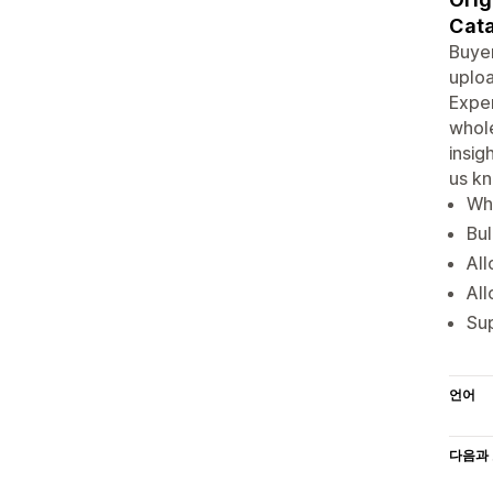
Cata
Buyer
uplo
Exper
whole
insig
us k
Who
Bul
All
Al
Su
언어
다음과 