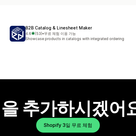
B2B Catalog & Linesheet Maker
별 5개 중
4.6
(53)
•
무료 체험 이용 가능
총 리뷰 53개
Showcase products in catalogs with integrated ordering
을 추가하시겠어
Shopify 3일 무료 체험