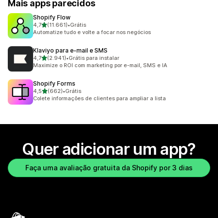
Mais apps parecidos
Shopify Flow
de 5 estrelas
4,7
(11.661)
•
Grátis
11661 avaliações ao todo
Automatize tudo e volte a focar nos negócios
Klaviyo para e‑mail e SMS
de 5 estrelas
4,7
(2.941)
•
Grátis para instalar
2941 avaliações ao todo
Maximize o ROI com marketing por e-mail, SMS e IA
Shopify Forms
de 5 estrelas
4,5
(662)
•
Grátis
662 avaliações ao todo
Colete informações de clientes para ampliar a lista
Quer adicionar um app?
Faça uma avaliação gratuita da Shopify por 3 dias