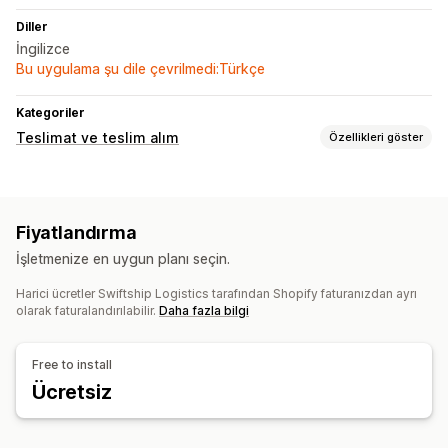
Diller
İngilizce
Bu uygulama şu dile çevrilmedi:Türkçe
Kategoriler
Teslimat ve teslim alım
Özellikleri göster
Teslimat seçenekleri
Dinamik fiyatlar
Adres doğrulama
Kargo etiketleri
Fiyatlandırma
Teslim alım seçenekleri
İşletmenize en uygun planı seçin.
Mağaza içi
Çoklu konum
Tarih seçici
Zamanlama
Harici ücretler Swiftship Logistics tarafından Shopify faturanızdan ayrı
Zaman aralıkları
olarak faturalandırılabilir.
Daha fazla bilgi
Gerçek zamanlı takip
SMS bildirimleri
Teslimat haritası
E-posta bildirimleri
Free to install
Tahmini varış zamanları
Ücretsiz
Sürücü takibi
Sipariş takibi
Teslimat kanıtı