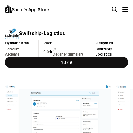
Shopify App Store
Swiftship‑Logistics
Fiyatlandırma
Puan
Geliştirici
Ücretsiz
(0
Swiftship
0,0
yükleme
Değerlendirmeler)
Logistics
Yükle