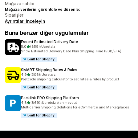
Mağaza sahibi
Mağaza verilerini görüntüle ve düzenle:
Siparişler
Ayrıntıları inceleyin
Buna benzer diğer uygulamalar
Essent Estimated Delivery Date
5 yıldız üzerinden
5,0
(859)
•
Ücretsiz
toplam 859 değerlendirme
Show Estimated Delivery Date Plus Shipping Time (EDD/ETA)
Built for Shopify
SMART Shipping Rates & Rules
5 yıldız üzerinden
4,9
(306)
•
Ücretsiz
toplam 306 değerlendirme
Postcode shipping calculator to set rates & rules by product
Built for Shopify
Packlink PRO Shipping Platform
5 yıldız üzerinden
4,8
(869)
•
Ücretsiz plan mevcut
toplam 869 değerlendirme
Multicarrier Shipping Solutions for eCommerce and Marketplaces
Built for Shopify