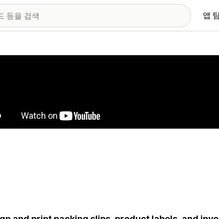
앱 
 이미지 갤러리
gn and print packing slips, product labels, and in