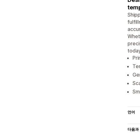
temp
Shipp
fulfi
accur
Wheth
preci
today
Pri
Tem
Gen
Sca
Sma
언어
다음과 