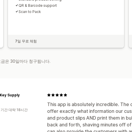
QR & Barcode support
Scan to Pack
7일 무료 체험
 요금은 30일마다 청구됩니다.
 Key Supply
This app is absolutely incredible. The
 기간 대략 18시간
offer exactly what information our cu
and product slips AND print them in bu
back and forth, shaving minutes off o
can also provide the customers with an 