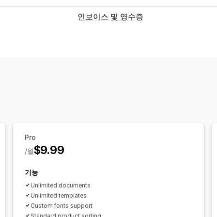
인보이스 및 영수증
문서 유형
인보이스
패킹 슬립
맞춤 설정
색상 및 글꼴
브랜딩
필드
템플릿
바코
파일 관리
대량 다운로드
PDF 생성
인쇄 및 내보
Pro
$9.99
/월
기능
Unlimited documents
Unlimited templates
Custom fonts support
Standard product sorting