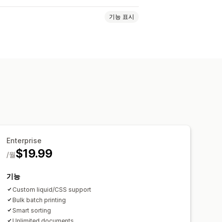
기능 표시
드
로고
내기
Enterprise
$19.99
/월
기능
Custom liquid/CSS support
Bulk batch printing
Smart sorting
Unlimited documents