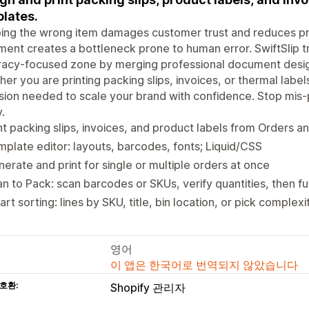
lates.
ing the wrong item damages customer trust and reduces pro
llment creates a bottleneck prone to human error. SwiftSlip
acy-focused zone by merging professional document design 
er you are printing packing slips, invoices, or thermal labe
sion needed to scale your brand with confidence. Stop mis-pa
.
nt packing slips, invoices, and product labels from Orders 
plate editor: layouts, barcodes, fonts; Liquid/CSS
erate and print for single or multiple orders at once
n to Pack: scan barcodes or SKUs, verify quantities, then fulf
rt sorting: lines by SKU, title, bin location, or pick complexit
영어
이 앱은 한국어로 번역되지 않았습니다
호환:
Shopify 관리자