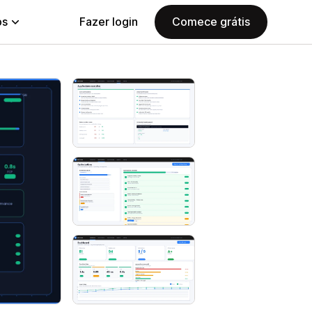
ps
Fazer login
Comece grátis