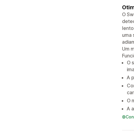
Otim
O Swi
detec
lento
uma s
adiam
Um mo
Funci
O s
im
A p
Co
ca
O m
A a
Con