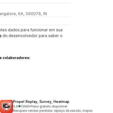
Bangalore, KA, 560078, IN
ntes dados para funcionar em sua
e
do desenvolvedor para saber o
e colaboradores:
Propel Replay, Survey, Heatmap
de 5 estrelas
4,9
(598)
•
Plano gratuito disponível
598 avaliações ao todo
Recupere vendas perdidas: replays de sessão, mapas