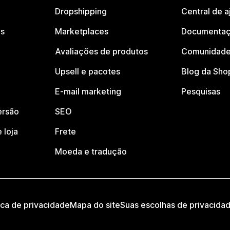
Dropshipping
Central de a
os
Marketplaces
Documentaç
Avaliações de produtos
Comunidade
Upsell e pacotes
Blog da Sho
E-mail marketing
Pesquisas
ersão
SEO
 loja
Frete
Moeda e tradução
ica de privacidade
Mapa do site
Suas escolhas de privacida