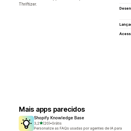
Thriftizer.
Desen
Lança
Acess
Mais apps parecidos
Shopify Knowledge Base
de 5 estrelas
3,2
(20)
•
Grátis
20 avaliações ao todo
Personalize as FAQs usadas por agentes de IA para