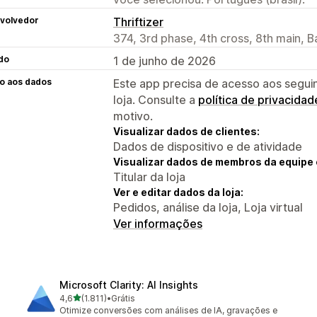
volvedor
Thriftizer
374, 3rd phase, 4th cross, 8th main, 
do
1 de junho de 2026
o aos dados
Este app precisa de acesso aos segui
loja. Consulte a
política de privacidad
motivo.
Visualizar dados de clientes:
Dados de dispositivo e de atividade
Visualizar dados de membros da equipe 
Titular da loja
Ver e editar dados da loja:
Pedidos, análise da loja, Loja virtual
Ver informações
Microsoft Clarity: AI Insights
de 5 estrelas
4,6
(1.811)
•
Grátis
1811 avaliações ao todo
Otimize conversões com análises de IA, gravações e