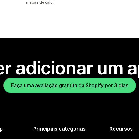
mapas de calor
r adicionar um 
Faça uma avaliação gratuita da Shopify por 3 dias
p
Principais categorias
Recursos