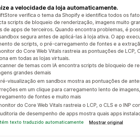
ize a velocidade da loja automaticamente.
ftStore verifica o tema da Shopify e identifica todos os fato
ta scripts de bloqueio de renderização, imagens muito gran
s de apps de terceiros. Quando encontra problemas, é poss
andbox segura antes de aplicá-las à loja ativa. O app exe
ento de scripts, o pré-carregamento de fontes e a extraç
nitor do Core Web Vitals rastreia as pontuações de LCP, 
ona em todas as lojas virtuais.
canner de temas com IA encontra scripts de bloqueio de re
agens grandes demais
ré-visualização em sandbox mostra as pontuações de antes 
rreções em um clique para carregamento lento de imagens,
rregamento de fontes e muito mais
onitor do Core Web Vitals rastreia o LCP, o CLS e o INP co
uditoria de desempenho de apps mostra quais apps instalad
tém texto traduzido automaticamente
Mostrar original