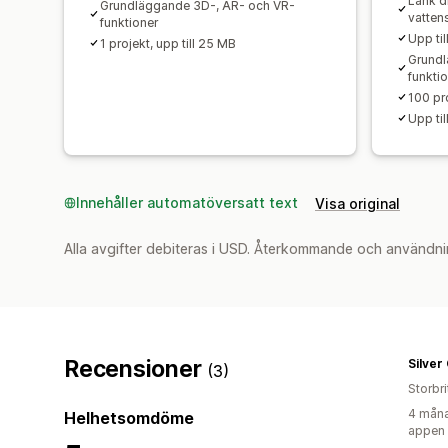
Länk d
Grundläggande 3D-, AR- och VR-
vatten
funktioner
Upp ti
1 projekt, upp till 25 MB
Grundl
funkti
100 pro
Upp ti
Innehåller automatöversatt text
Visa original
Alla avgifter debiteras i USD. Återkommande och användni
Recensioner
Silver
(3)
Storbr
4 måna
Helhetsomdöme
appen