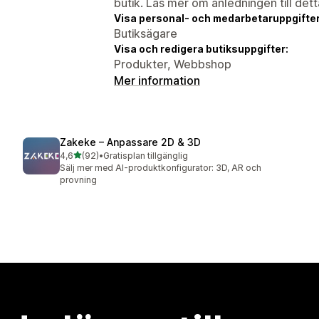
butik. Läs mer om anledningen till det
Visa personal- och medarbetaruppgifter
Butiksägare
Visa och redigera butiksuppgifter:
Produkter, Webbshop
Mer information
Zakeke – Anpassare 2D & 3D
av 5 stjärnor
4,6
(92)
•
Gratisplan tillgänglig
92 recensioner totalt
Sälj mer med AI-produktkonfigurator: 3D, AR och
provning