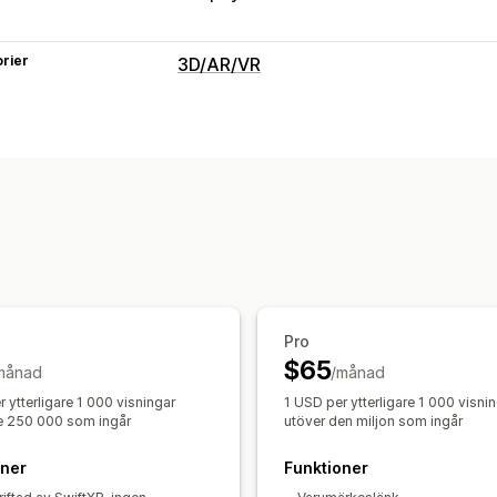
rier
3D/AR/VR
Visualisering
3D-modeller
360°-visningar
Förhöjd
Virtuell provning
Inbäddad visning
A
Live-förhandsgranskningar
AI-basera
Anpassning
Produktkonfiguration
Modellskapand
Färg
Texturer
Pro
$65
månad
/månad
 ytterligare 1 000 visningar
1 USD per ytterligare 1 000 visni
e 250 000 som ingår
utöver den miljon som ingår
oner
Funktioner