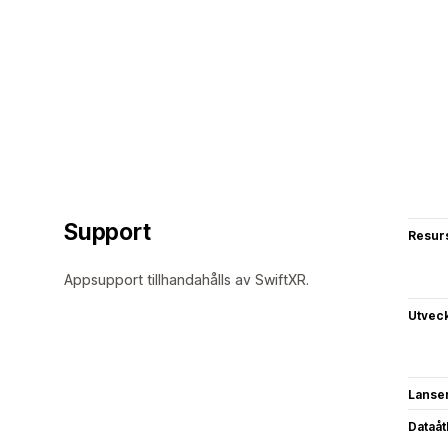
Support
Resur
Appsupport tillhandahålls av SwiftXR.
Utvec
Lanse
Dataå