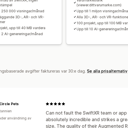
riftad av SwiftXR, ingen
Varumärkeslänk
stämpel
(viewer.dittvarumarke.com)
ll 250 000 visningar/månad
Upp till 1 miljon visningar/mån
äggande 3D-, AR- och VR-
Alla 3D-, AR- och VR-funktione
oner
100 projekt, upp till 100 MB va
jekt, upp till 40 MB vardera
Upp till 10 AI-genereringar/må
ll 2 AI-genereringar/månad
ngsbaserade avgifter faktureras var 30:e dag.
Se alla prisalternativ
 Circle Pets
itannien
Can not fault the SwiftXR team or app 
der användning av
absolutely incredible and strikes a gr
size. The quality of their Augmented Re