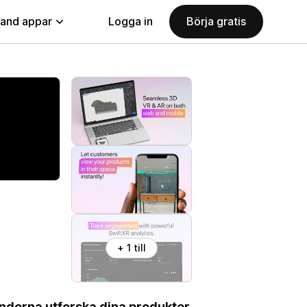
land appar
Logga in
Börja gratis
+ 1 till
 kunderna utforska dina produkter