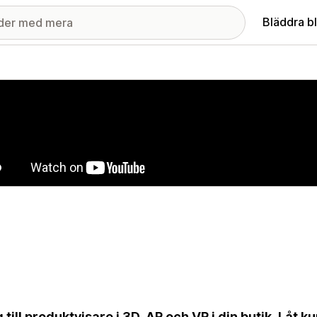
Bläddra b
ri med utvalda bilder
 till produktvisare i 3D, AR och VR i din butik. Låt