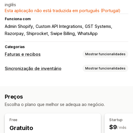
inglês
Esta aplicação não está traduzida em português (Portugal)
Funciona com
Admin Shopify
Custom API Integrations
GST Systems
Razorpay
Shiprocket
Swipe Billing
WhatsApp
Categorias
Faturas e recibos
Mostrar funcionalidades
Tipos de documentos
Sincronização de inventário
Mostrar funcionalidades
Faturas
Recibos
Notas de crédito
Orçamentos
Tipo de sincronização
Encomendas em rascunho
Confirmações de encomendas
Encomendas
Preços
Detalhes do produto
Variantes
Notas de entrega
Guias de remessa
Etiquetas de envio
Preços
Códigos de barras
Várias lojas
Automático
Em lote
Personalização
Escolha o plano que melhor se adequa ao negócio.
Em tempo real
Cor e tipo de letra
Imagem corporativa
Campos
Notificações e relatórios
Números de faturação
E-mail de remetente
Free
Startup
Alertas automáticos
Notificações personalizadas
Cálculo de imposto
Modelos
Códigos de barras
$9
Gratuito
/ mês
Atualizações de encomendas
Alertas por e-mail
Logótipos
Várias moedas