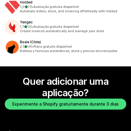
Holded
de 5 estrelas
1,0
(1)
•
Avaliação gratuita disponível
1 total de avaliações
Automate orders, stock, and invoicing effortlessly with Holded
Yengec
de 5 estrelas
1,7
(3)
•
Avaliação gratuita disponível
3 total de avaliações
Create invoices automatically and manage your store.
Bsale (Chile)
de 5 estrelas
2,1
(4)
•
Plano gratuito disponível
4 total de avaliações
Boletas y facturas automáticas, stock y precios sincronizados
Quer adicionar uma
aplicação?
Experimente a Shopify gratuitamente durante 3 dias