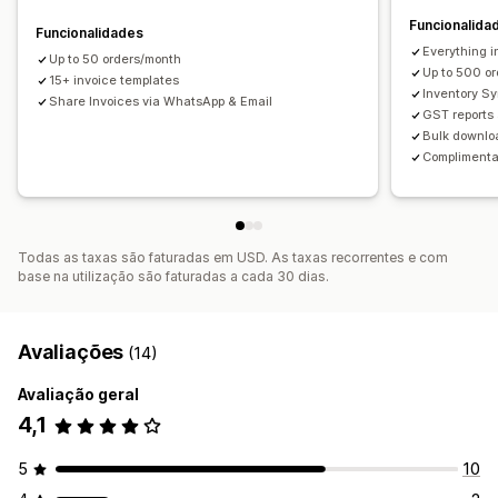
Relatórios históricos
Alertas de inventário
Funcionalida
Funcionalidades
Gestão de ficheiros
Alertas de stock baixo
Importação e exportação de dados
Everything i
Up to 50 orders/month
Transferência em lote
Automatização de e-mails
Up to 500 o
Métricas de desempenho
15+ invoice templates
Estado em tempo real
Inventory Sy
Criação de PDF
Imprimir e exportar
Relatórios
Share Invoices via WhatsApp & Email
Registos detalhados
GST reports 
Bulk downloa
Complimenta
Todas as taxas são faturadas em USD. As taxas recorrentes e com
base na utilização são faturadas a cada 30 dias.
Avaliações
(14)
Avaliação geral
4,1
5
10