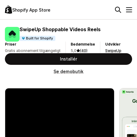
Shopify App Store
SwipeUp Shoppable Videos Reels
Built for Shopify
Priser
Bedømmelse
Udvikler
Gratis abonnement tilgængeligt
5,0
(40)
SwipeUp
Installér
Se demobutik