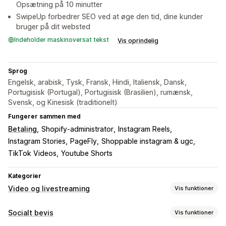
Opsætning på 10 minutter
SwipeUp forbedrer SEO ved at øge den tid, dine kunder
bruger på dit websted
Indeholder maskinoversat tekst
Vis oprindelig
Sprog
Engelsk, arabisk, Tysk, Fransk, Hindi, Italiensk, Dansk,
Portugisisk (Portugal), Portugisisk (Brasilien), rumænsk,
Svensk, og Kinesisk (traditionelt)
Fungerer sammen med
Betaling
Shopify-administrator
Instagram Reels
Instagram Stories
PageFly
Shoppable instagram & ugc
TikTok Videos
Youtube Shorts
Kategorier
Video og livestreaming
Vis funktioner
Videoadministration
Socialt bevis
Vis funktioner
Videoer med købsmulighed
Afspil automatisk