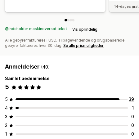
14-dages grat
Indeholder maskinoversat tekst
Vis oprindelig
Alle gebyrer faktureres i USD. Tilbagevendende og brugsbaserede
gebyrer faktureres hver 30. dag.
Se alle prismuligheder
Anmeldelser
(40)
Samlet bedømmelse
5
5
39
4
1
3
0
2
0
1
0