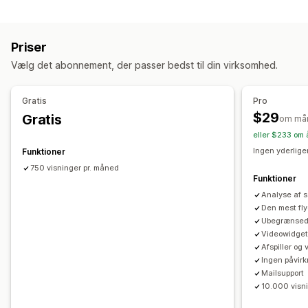
Indholdstyper
Brugergenereret indhold
Brugergenereret indhold
Videoer
Reels
Anmeldelser
Tilpasning
Priser
Visningsindstillinger
Lydafspiller
Videowidget
Integrerede videoer
Karruseller
Vælg det abonnement, der passer bedst til din virksomhed.
Flere sprog
Feeds med købsmulighed
Tilpassede layouts
Dynamisk på mobil
Analyser
Gratis
Pro
$29
Gratis
Konverteringssporing
om må
eller $233 om 
Ingen yderlige
Funktioner
750 visninger pr. måned
Funktioner
Analyse af s
Den mest fly
Ubegrænsede
Videowidgets 
Afspiller og 
Ingen påvir
Mailsupport
10.000 visn