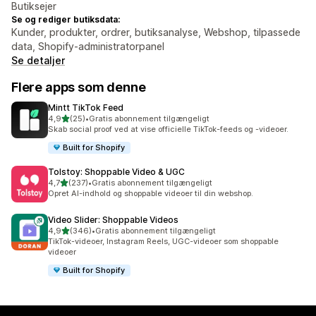
Butiksejer
Se og rediger butiksdata:
Kunder, produkter, ordrer, butiksanalyse, Webshop, tilpassede
data, Shopify-administratorpanel
Se detaljer
Flere apps som denne
Mintt TikTok Feed
ud af 5 stjerner
4,9
(25)
•
Gratis abonnement tilgængeligt
25 anmeldelser i alt
Skab social proof ved at vise officielle TikTok-feeds og -videoer.
Built for Shopify
Tolstoy: Shoppable Video & UGC
ud af 5 stjerner
4,7
(237)
•
Gratis abonnement tilgængeligt
237 anmeldelser i alt
Opret AI-indhold og shoppable videoer til din webshop.
Video Slider: Shoppable Videos
ud af 5 stjerner
4,9
(346)
•
Gratis abonnement tilgængeligt
346 anmeldelser i alt
TikTok-videoer, Instagram Reels, UGC-videoer som shoppable
videoer
Built for Shopify