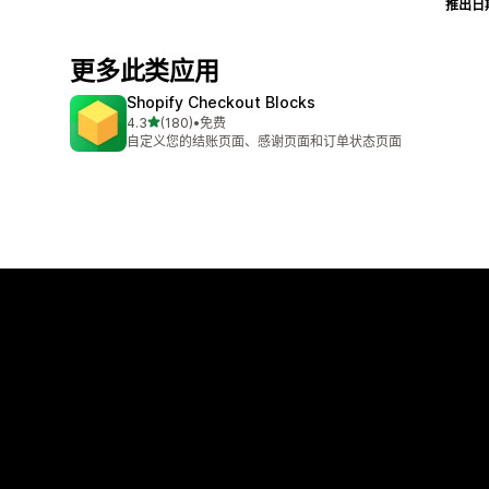
推出日
更多此类应用
Shopify Checkout Blocks
星（满分 5 星）
4.3
(180)
•
免费
总共 180 条评论
自定义您的结账页面、感谢页面和订单状态页面