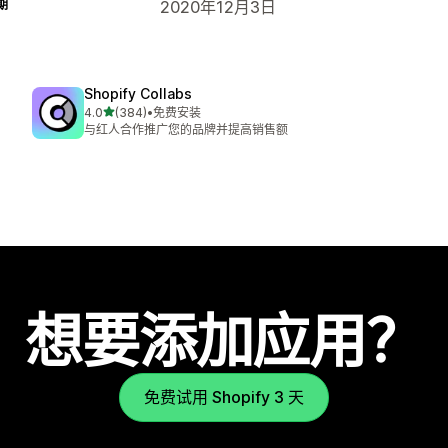
期
2020年12月3日
Shopify Collabs
星（满分 5 星）
4.0
(384)
•
免费安装
总共 384 条评论
与红人合作推广您的品牌并提高销售额
想要添加应用？
免费试用 Shopify 3 天