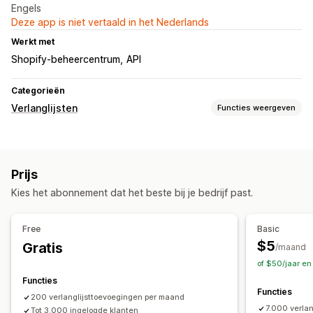
Engels
Deze app is niet vertaald in het Nederlands
Werkt met
Shopify-beheercentrum
API
Categorieën
Verlanglijsten
Functies weergeven
Lijsttypen
Register in de winkel
Openbare verlanglijst
Favorieten
Prijs
Opslaan voor later
Verlanglijst gasten
Kies het abonnement dat het beste bij je bedrijf past.
Lijstbeheer
Delen via social media
Links delen
Dashboard
Free
Basic
$5
Gratis
Aanpassing
/maand
of $50/jaar en
Aangepaste opmaak
Aangepaste pictogrammen
Functies
Functies
200 verlanglijsttoevoegingen per maand
7.000 verla
Tot 3.000 ingelogde klanten