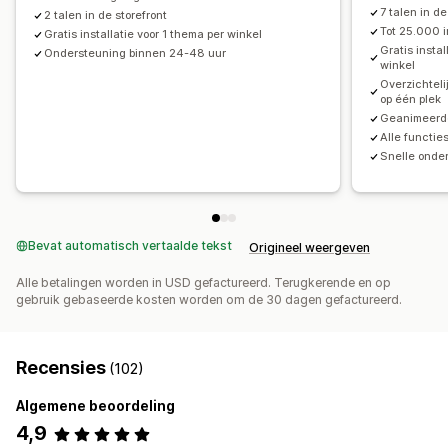
7 talen in de
2 talen in de storefront
Tot 25.000 
Gratis installatie voor 1 thema per winkel
Gratis insta
Ondersteuning binnen 24-48 uur
winkel
Overzichteli
op één plek
Geanimeerde 
Alle functi
Snelle onder
Bevat automatisch vertaalde tekst
Origineel weergeven
Alle betalingen worden in USD gefactureerd. Terugkerende en op
gebruik gebaseerde kosten worden om de 30 dagen gefactureerd.
Recensies
(102)
Algemene beoordeling
4,9