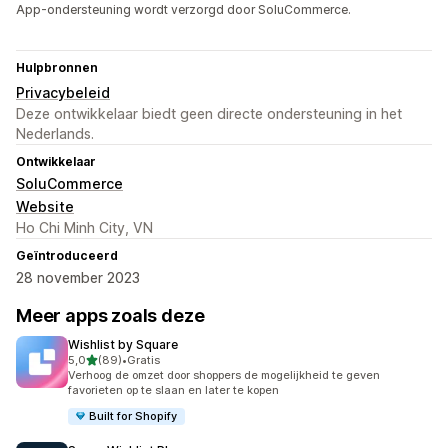
App-ondersteuning wordt verzorgd door SoluCommerce.
Hulpbronnen
Privacybeleid
Deze ontwikkelaar biedt geen directe ondersteuning in het
Nederlands.
Ontwikkelaar
SoluCommerce
Website
Ho Chi Minh City, VN
Geïntroduceerd
28 november 2023
Meer apps zoals deze
Wishlist by Square
van 5 sterren
5,0
(89)
•
Gratis
89 recensies in totaal
Verhoog de omzet door shoppers de mogelijkheid te geven
favorieten op te slaan en later te kopen
Built for Shopify