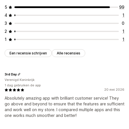
5
99
4
1
3
0
2
1
1
1
Een recensie schrijven
Alle recensies
3rd Day
Verenigd Koninkrijk
1 dag gebruiken de app
20 mei 2026
Absolutely amazing app with brilliant customer service! They
go above and beyond to ensure that the features are sufficient
and work well on my store. I compared multiple apps and this
one works much smoother and better!